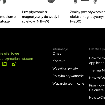
Przepływomierz
Zdalny przepływomier
 medium o
magnetyczny do wody i
elektromagnetyczny 
aturze
ścieków (MTF-W)
F-200)
Informacje
Ostatnie p
ie ofertowe
O nas
How to Ch
port@metlaninst.com
Kontakt
Applicatio
Wysyłka i zwroty
Thermal Ma
Polityka prywatności
How to Ch
Wsparcie techniczne
Pipe Flow 
Calculate
How to Ch