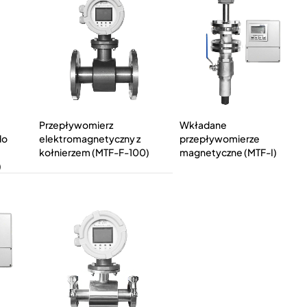
Przepływomierz
Wkładane
do
elektromagnetyczny z
przepływomierze
kołnierzem (MTF-F-100)
magnetyczne (MTF-I)
)