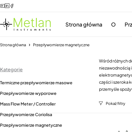
Strona główna
O
Pr
Strona główna
Przepływomierze magnetyczne
Wśród różnych d
niezawodnością i
Kategorie
elektromagnetycz
części i szeroka
Termiczne przepływomierze masowe
przemyśle spożyw
Przepływomierze wyporowe
Mass Flow Meter / Controller
Przepływomierze Coriolisa
Przepływomierze magnetyczne