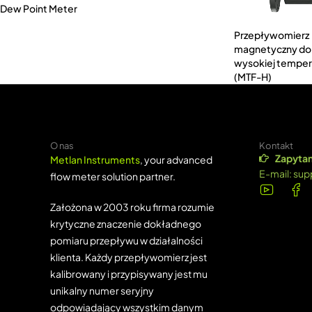
Dew Point Meter
Przepływomierz
magnetyczny do
wysokiej temper
(MTF-H)
O nas
Kontakt
Zapytan
Metlan Instruments
, your advanced
E-mail:
sup
flow meter solution partner.
Założona w 2003 roku firma rozumie
krytyczne znaczenie dokładnego
pomiaru przepływu w działalności
klienta. Każdy przepływomierz jest
kalibrowany i przypisywany jest mu
unikalny numer seryjny
odpowiadający wszystkim danym