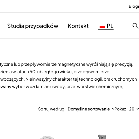
Blogi
Studia przypadków
Kontakt
PL
czne lub przepływomierze magnetyczne wyróżniają się precyzją,
zienia w latach 50. ubiegłego wieku, przepływomierze
odzących. Nieinwazyjny charakter tej technologii, brak ruchomych
ferowany wybór w uzdatnianiu wody, przetwórstwie chemicznym,
Sortuj według
Domyślne sortowanie
Pokaż
20