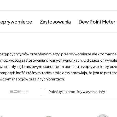
zepływomierze
Zastosowania
Dew Point Meter
ostępnych typów przepływomierzy, przepływomierze elektromagnety
 możliwością zastosowania w różnych warunkach. Od czasu ich wynale
ne stały się branżowym standardem pomiaru przepływu cieczy przew
 kompatybilność z różnymi rodzajami cieczy sprawiają, że jest to pre
czym i napojów oraz innych branżach.
Pokaż tylko produkty w wyprzedaży