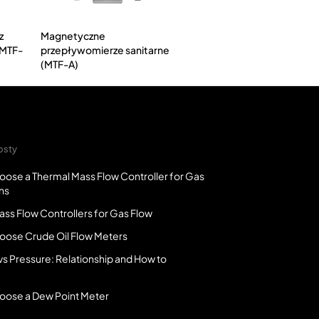
z
Magnetyczne
(MTF-
przepływomierze sanitarne
(MTF-A)
osty
oose a Thermal Mass Flow Controller for Gas
ns
ss Flow Controllers for Gas Flow
oose Crude Oil Flow Meters
vs Pressure: Relationship and How to
oose a Dew Point Meter