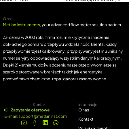
ciśnienia (LUGBMT-C)
O nas
Metlan Instruments
, your advanced flow meter solution partner.
Założona w 2003 roku firma rozumie krytyczne znaczenie
dokładnego pomiaru przepływu w działalności klienta. Każdy
przepływomierz jest kalibrowany i przypisywany jest mu unikalny
numer seryjny odpowiadający wszystkim danym kalibracyjnym.
Dzięki 21-letniemu doświadczeniu nasze przepływomierze są
szeroko stosowane w branżach takich jak energetyka,
przetwórstwo chemiczne, ropa i gaz oraz zasoby wodne.
Kontakt
Informacje
Zapytanie ofertowe
O nas
E-mail:
support@metlaninst.com
Kontakt
Wysyłka i zwroty