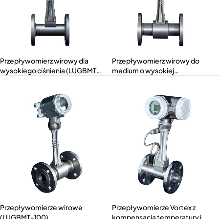
Przepływomierz wirowy dla
Przepływomierz wirowy do
wysokiego ciśnienia (LUGBMT-
medium o wysokiej
P)
temperaturze (LUGBMT-H)
Przepływomierze wirowe
Przepływomierze Vortex z
(LUGBMT-100)
kompensacją temperatury i