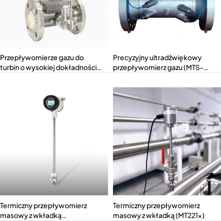
Przepływomierze gazu do
Precyzyjny ultradźwiękowy
turbin o wysokiej dokładności
przepływomierz gazu (MTS-
(LWGYMT-ES)
LYNSB)
Termiczny przepływomierz
Termiczny przepływomierz
masowy z wkładką
masowy z wkładką (MT221x)