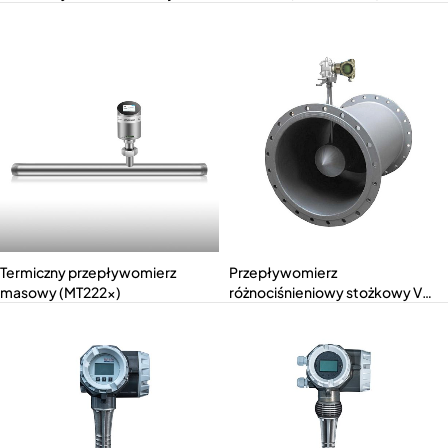
powierzchni (MTLZ-M)
Termiczny przepływomierz
Przepływomierz
masowy (MT222x)
różnociśnieniowy stożkowy V
(MTKB-V)