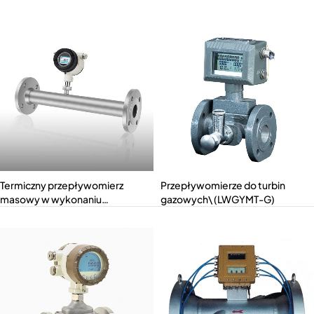
ACMC)
(MTD-ACMW)
Termiczny przepływomierz
Przepływomierze do turbin
masowy w wykonaniu
gazowych\ (LWGYMT-G)
przeciwwybuchowym
(MT212x-Ex)