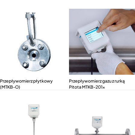
przeciwwybuchową (MT211x-
Ex)
Przepływomierz płytkowy
Przepływomierz gazu z rurką
(MTKB-O)
Pitota MTKB-201x