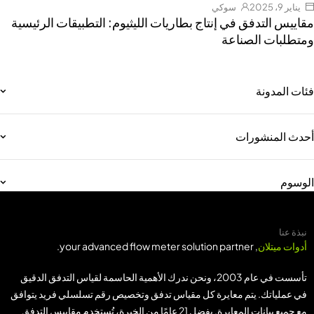
يناير 9، 2025
سوكي
مقاييس التدفق في إنتاج بطاريات الليثيوم: التطبيقات الرئيسية
ومتطلبات الصناعة
فئات المدونة
أحدث المنشورات
الوسوم
نبذة عنا
أدوات ميتلان
, your advanced flow meter solution partner.
تأسست في عام 2003، ونحن ندرك الأهمية الحاسمة لقياس التدفق الدقيق
في عملياتك. يتم معايرة كل مقياس تدفق وتخصيص رقم تسلسلي فريد يتوافق
مع جميع بيانات المعايرة. بفضل 21 عامًا من الخبرة، تُستخدم مقاييس التدفق