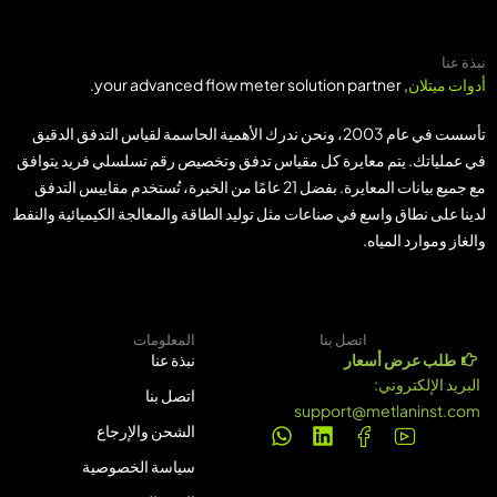
نبذة عنا
أدوات ميتلان
, your advanced flow meter solution partner.
تأسست في عام 2003، ونحن ندرك الأهمية الحاسمة لقياس التدفق الدقيق
في عملياتك. يتم معايرة كل مقياس تدفق وتخصيص رقم تسلسلي فريد يتوافق
مع جميع بيانات المعايرة. بفضل 21 عامًا من الخبرة، تُستخدم مقاييس التدفق
لدينا على نطاق واسع في صناعات مثل توليد الطاقة والمعالجة الكيميائية والنفط
والغاز وموارد المياه.
اتصل بنا
المعلومات
طلب عرض أسعار
نبذة عنا
البريد الإلكتروني:
اتصل بنا
support@metlaninst.com
الشحن والإرجاع
سياسة الخصوصية