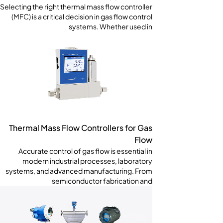
Selecting the right thermal mass flow controller
(MFC) is a critical decision in gas flow control
systems. Whether used in
Thermal Mass Flow Controllers for Gas
Flow
Accurate control of gas flow is essential in
modern industrial processes, laboratory
systems, and advanced manufacturing. From
semiconductor fabrication and