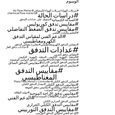
الوسوم
مزيلات الهواء/مزيلات الهواء/المصافي
Air Flow Meter
دراسات الحالة
chemical flow meters
الصناعة الكيميائية
مشبك على عدادات التدفق
مقاييس تدفق كوريوليس
مقاييس تدفق الضغط التفاضلي
التعليم والبحث العلمي
الدعم الفني لمقياس التدفق
الكهرومغناطيسي
مقياس التدفق الكهرومغناطيسي
معايرة مقياس التدفق
عدادات التدفق
عدادات تدفق الغاز
مقياس تدفق البنزين
التدفئة - التهوية - التكييف - التدفئة - التهوية - التكييف
hydrogen flow meter
مقاييس التدفق الدوامي المضمنة
مقاييس التدفق الدوامي الإدراج
مقاييس التدفق السائل
مقاييس التدفق المنخفض التدفق
مقاييس التدفق
المغناطيسي
مقياس التدفق الكتلي
Mass Flow Meter / Controller
مقاييس التدفق الكتلي
معدل التدفق الكتلي
صناعة المعادن والتعدين
مقاييس تدفق الفوهة
مقياس تدفق الإزاحة الموجب
مقاييس تدفق الإزاحة الموجبة
توليد الطاقة
الدعم الفني
مقاييس الدوران
الطاقات المستدامة
مقياس التدفق الحراري الكتلي
مقاييس التدفق الكتلي الحراري
مقاييس التدفق التوربيني
الدعم الفني لمقياس التدفق التوربيني