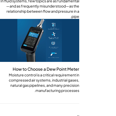
In fluid systems, few topics are as fundamental
—and as frequently misunderstood—as the
relationship between flow and pressure in a
pipe.
How to Choose a Dew Point Meter
Moisture control is a critical requirement in
compressed air systems, industrial gases,
natural gas pipelines, and many precision
manufacturing processes.