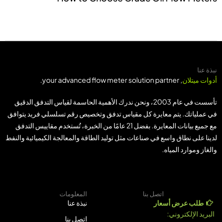
نبذة عنا
أدوات ميتلان
, your advanced flow meter solution partner.
تأسست في عام 2003، ونحن ندرك الأهمية الحاسمة لقياس التدفق الدقيق
في عملياتك. يتم معايرة كل مقياس تدفق وتخصيص رقم تسلسلي فريد يتوافق
مع جميع بيانات المعايرة. بفضل 21 عامًا من الخبرة، تُستخدم مقاييس التدفق
لدينا على نطاق واسع في صناعات مثل توليد الطاقة والمعالجة الكيميائية والنفط
والغاز وموارد المياه.
اتصل بنا
المعلومات
طلب عرض أسعار
نبذة عنا
البريد الإلكتروني:
اتصل بنا