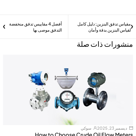
مقياس تدفق البنزين: دليل كامل
أفضل 4 مقاييس تدفق منخفضة
لقياس البنزين بدقة وأمان
التدفق موصى بها
منشورات ذات صلة
ديسمبر 23, 2025
سوكي
How to Choose Crude Oil Flow Meters