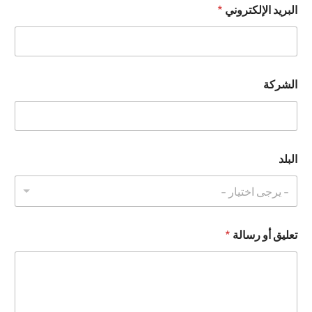
البريد الإلكتروني
*
ا
ل
ا
س
م
ت
الشركة
ع
ل
ي
ق
البلد
- يرجى اختيار -
تعليق أو رسالة
*