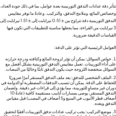
تتأثر دقة عدادات التدفق التوربينية بعدة عوامل، بما في ذلك جودة العداد،
وخصائص المائع، وملامح التدفق، والتركيب. وعادةً ما توفر مقاييس
التدفق التوربينية دقة تتراوح بين ± 0.51 تيرابايت إلى ± 1.51 تيرابايت إلى
3 تيرابايت من القراءة، مما يجعلها مناسبة للتطبيقات التي تكون فيها
القياسات الدقيقة ضرورية.
العوامل الرئيسية التي تؤثر على الدقة:
خواص السوائل:
يمكن أن تؤثر لزوجة المائع وكثافته ودرجة حرارته
على أداء التوربينات. تعمل مقاييس التدفق التوربينية بشكل أفضل مع
السوائل منخفضة اللزوجة حيث يكون التدفق ثابتًا وخاليًا من النبضات.
الملف الشخصي للتدفق:
يعد ملف التدفق المستقر أمرًا ضروريًا
للحفاظ على الدقة. يمكن أن تتسبب التدفقات المضطربة أو الدوامة في
دوران غير متساوٍ للتوربينة، مما يؤدي إلى قراءات غير دقيقة. ولضمان
التدفق المستقر، يوصى بمسارات أنابيب مستقيمة كافية (عادةً 10
أضعاف قطر الأنبوب في المنبع و5 أضعاف في المصب) قبل مقياس
التدفق وبعده.
موضع التركيب:
يجب تركيب عدادات تدفق التوربينات أفقيًا لتحقيق