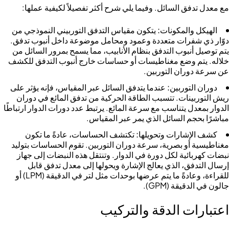
مع معدل تدفق السائل. وفيما يلي شرح أكثر تفصيلاً لكيفية عملها:
الهيكل والمكونات:
يتكون مقياس التدفق التوربيني النموذجي من
دوّار ذي شفرات متعددة وعمود ومحامل موضوعة داخل أنبوب تدفق.
يتم توصيل أنبوب التدفق بنظام الأنابيب، مما يسمح بمرور السائل من
خلاله. يتم وضع مغناطيسات أو حساسات خارج أنبوب التدفق للكشف
عن سرعة دوران التوربين.
دوران التوربين:
عندما يتدفق السائل عبر المقياس، فإنه يؤثر على
ريش التوربينات. تتسبب الطاقة الحركية من تدفق المائع في دوران
الدوار بمعدل يتناسب مع سرعة المائع. يرتبط عدد دورات الدوار ارتباطًا
مباشرًا بحجم السائل الذي يمر عبر المقياس.
كشف الإشارات وتحويلها:
تكتشف الحساسات، عادةً ما تكون
مغناطيسية أو بصرية، سرعة دوران التوربين. تقوم الحساسات بتوليد
نبضات كهربائية لكل دورة في الدوار. وتنتقل هذه النبضات إلى جهاز
إرسال التدفق، الذي يعالج الإشارة ويحولها إلى معدل تدفق قابل
للقراءة، وعادةً ما يتم عرضها بوحدات مثل لتر في الدقيقة (LPM) أو
جالون في الدقيقة (GPM).
اعتبارات الدقة والتركيب