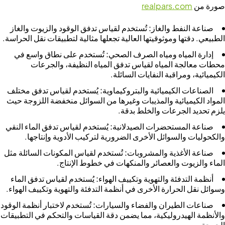
صورة من
realpars.com
صناعة النفط والغاز:
تُستخدم لقياس تدفق الوقود والزيوت والغاز
الطبيعي. دقتها وموثوقيتها العالية تجعلها مثالية لتطبيقات نقل الحراسة.
إدارة المياه ومياه الصرف الصحي:
تُستخدم على نطاق واسع في
محطات معالجة المياه لقياس تدفق المياه النظيفة، والجرعات
الكيميائية، ومراقبة النفايات السائلة.
الصناعات الكيميائية والبتروكيماوية:
يُستخدم لقياس تدفق مختلف
المواد الكيميائية والمذيبات وغيرها من السوائل منخفضة اللزوجة حيث
يلزم تحديد الجرعات والخلط بدقة.
صناعة المستحضرات الصيدلانية:
يُستخدم لقياس تدفق الماء النقي
والكحوليات والسوائل الأخرى الضرورية لتركيب الأدوية وإنتاجها.
صناعة الأغذية والمشروبات:
تُستخدم لقياس المكونات السائلة مثل
الماء والزيوت والعصائر والمنكهات في خطوط الإنتاج.
أنظمة التدفئة والتهوية وتكييف الهواء:
يُستخدم لقياس تدفق الماء
وسوائل نقل الحرارة الأخرى في أنظمة التدفئة والتهوية وتكييف الهواء.
صناعات الطيران والفضاء والسيارات:
تُستخدم لاختبار أنظمة الوقود
والأنظمة الهيدروليكية، مما يضمن دقة القياسات والتحكم في التطبيقات
الحرجة.