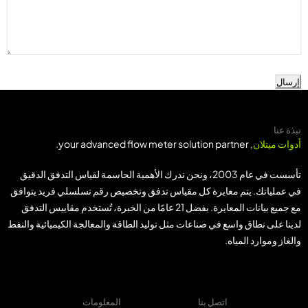
إرسال
نبذة عنا
أدوات ميتلان
, your advanced flow meter solution partner.
تأسست في عام 2003، ونحن ندرك الأهمية الحاسمة لقياس التدفق الدقيق
في عملياتك. يتم معايرة كل مقياس تدفق وتخصيص رقم تسلسلي فريد يتوافق
مع جميع بيانات المعايرة. بفضل 21 عامًا من الخبرة، تُستخدم مقاييس التدفق
لدينا على نطاق واسع في صناعات مثل توليد الطاقة والمعالجة الكيميائية والنفط
والغاز وموارد المياه.
اتصل بنا
المعلومات