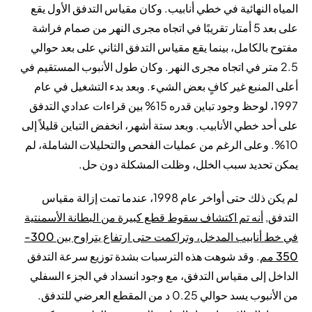
المياه النهائية في خطي أنابيب. وكان مقياس التدفق الأول يقع
على بعد 5 أمتار تقريبًا في اتجاه مجرى النهر من صمام فراشة
مفتوح بالكامل، بينما يقع مقياس التدفق الثاني على بعد حوالي
2.5 متر في اتجاه مجرى النهر. وكان طول الأنبوب المستقيم في
أعلى المنبع غير كافٍ بعض الشيء. وبعد بدء التشغيل في عام
1997، لوحظ وجود تباين قدره 15% بين قراءات عدادي التدفق
على أحد خطي الأنابيب. وبعد ستة أشهر، انخفض التباين قليلاً إلى
10%. وعلى الرغم من عمليات الفحص والتحليلات الشاملة، لم
يمكن تحديد سبب الخلل، وظلت المشكلة دون حل.
لم يكن ذلك حتى أواخر عام 1998، عندما تمت إزالة مقياس
التدفق,
أنه تم اكتشاف سقوط قطع كبيرة من البطانة الأسمنتية
في خط أنابيب المدخل، وتراكمت حتى ارتفاع يتراوح بين 300-
350 مم
. وقد شوهت هذه الترسبات بشدة توزيع سرعة التدفق
الداخل إلى مقياس التدفق، مع وجود انسداد في الجزء السفلي
من الأنبوب يسد حوالي 0.25 د من المقطع العرضي للتدفق.