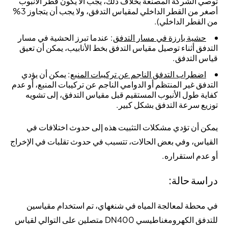
توصي الشركة المصنعة بخلاف ذلك، يجب ألا يكون قطر الأنبوب
أصغر من القطر الداخلي لمقياس التدفق، ولا يجب أن يتجاوز 3%
من القطر الداخلي).
حشية بارزة في مسار التدفق
: عندما تبرز الحشية في مسار
التدفق أثناء توصيل مقياس التدفق بخط الأنابيب، يمكن أن تعيق
قياس التدفق.
اضطراب التدفق الناجم عن تركيبات المنبع
: يمكن أن يؤدي
التدفق غير المنتظم أو الدوامي الناجم عن تركيبات المنبع، أو عدم
كفاية طول الأنبوب المستقيم قبل مقياس التدفق، إلى تشويه
توزيع سرعة التدفق بشكل كبير.
يمكن أن تؤدي مشكلات التثبيت هذه إلى حدوث اختلافات في
القياس، وفي بعض الحالات، تتسبب في حدوث تقلبات في الإخراج
أو عدم استقراره.
دراسة حالة:
في محطة لمعالجة المياه في شنغهاي، تم استخدام مقياسين
للتدفق الكهرومغناطيسي DN400 متصلين على التوالي لقياس