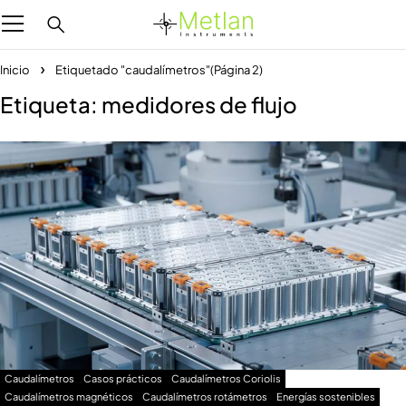
Inicio
Etiquetado "caudalímetros"
(Página 2)
Etiqueta: medidores de flujo
Caudalímetros
Casos prácticos
Caudalímetros Coriolis
Caudalímetros magnéticos
Caudalímetros rotámetros
Energías sostenibles