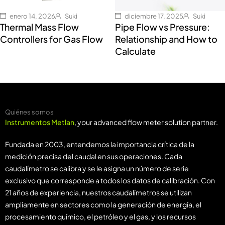
enero 14, 2026
Suki
diciembre 17, 2025
Suki
Thermal Mass Flow
Pipe Flow vs Pressure:
Controllers for Gas Flow
Relationship and How to
Calculate
Quiénes somos
Instrumentos Metlan
, your advanced flow meter solution partner.
Fundada en 2003, entendemos la importancia crítica de la
medición precisa del caudal en sus operaciones. Cada
caudalímetro se calibra y se le asigna un número de serie
exclusivo que corresponde a todos los datos de calibración. Con
21 años de experiencia, nuestros caudalímetros se utilizan
ampliamente en sectores como la generación de energía, el
procesamiento químico, el petróleo y el gas, y los recursos