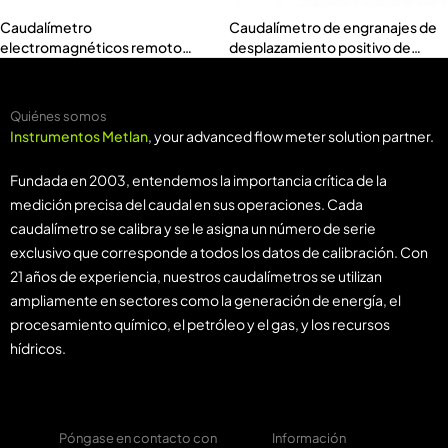
Caudalímetro
Caudalímetro de engranajes de
electromagnéticos remoto
desplazamiento positivo de
(MTF-F-200)
bajo caudal MT-GF
Quiénes somos
Instrumentos Metlan
, your advanced flow meter solution partner.
Fundada en 2003, entendemos la importancia crítica de la
medición precisa del caudal en sus operaciones. Cada
caudalímetro se calibra y se le asigna un número de serie
exclusivo que corresponde a todos los datos de calibración. Con
21 años de experiencia, nuestros caudalímetros se utilizan
ampliamente en sectores como la generación de energía, el
procesamiento químico, el petróleo y el gas, y los recursos
hídricos.
Póngase en contacto con
Información