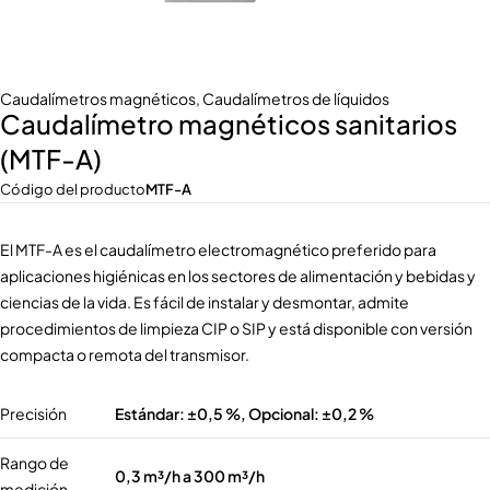
Caudalímetros magnéticos
,
Caudalímetros de líquidos
Caudalímetro magnéticos sanitarios
(MTF-A)
Código del producto
MTF-A
El MTF-A es el caudalímetro electromagnético preferido para
aplicaciones higiénicas en los sectores de alimentación y bebidas y
ciencias de la vida. Es fácil de instalar y desmontar, admite
procedimientos de limpieza CIP o SIP y está disponible con versión
compacta o remota del transmisor.
Precisión
Estándar: ±0,5 %, Opcional: ±0,2 %
Rango de
0,3 m³/h a 300 m³/h
medición