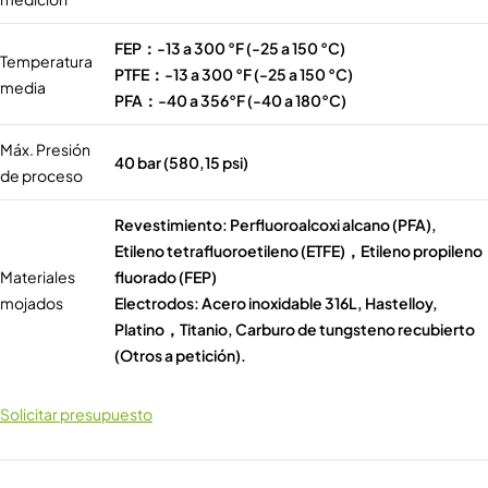
FEP：-13 a 300 °F (-25 a 150 °C)
Temperatura
PTFE：-13 a 300 °F (-25 a 150 °C)
media
PFA：-40 a 356°F (-40 a 180°C)
Máx. Presión
40 bar (580,15 psi)
de proceso
Revestimiento: Perfluoroalcoxi alcano (PFA),
Etileno tetrafluoroetileno (ETFE)，Etileno propileno
Materiales
fluorado (FEP)
mojados
Electrodos: Acero inoxidable 316L, Hastelloy,
Platino，Titanio, Carburo de tungsteno recubierto
(Otros a petición).
Solicitar presupuesto