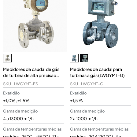
Medidores de caudal de gás
Medidores de caudal para
de turbina de alta precisão
turbinas a gás (LWGYMT-G)
(LWGYMT-ES)
SKU
LWGYMT-ES
SKU
LWGYMT-G
Exatidão
Exatidão
±1,0%; ±1,5%
±1,5 %
Gama de medição
Gama de medição
4 a 13000 m³/h
2 a 1000 m³/h
Gama de temperaturas médias
Gama de temperaturas médias
padrão: -25°C~+55°C (-13 a
padrão: -20 A 120 °C (-4 a