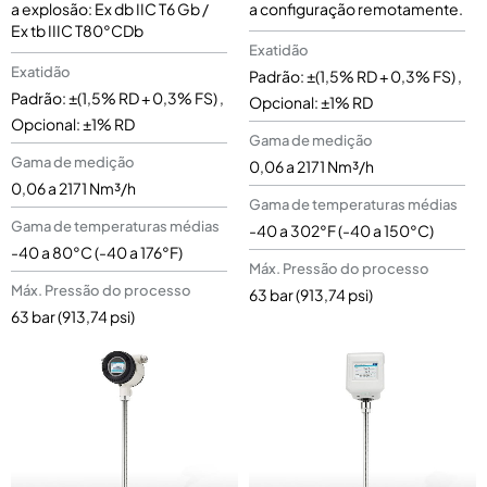
a explosão: Ex db IIC T6 Gb /
a configuração remotamente.
Ex tb IIIC T80°CDb
Exatidão
Exatidão
Padrão: ±(1,5% RD + 0,3% FS) ,
Padrão: ±(1,5% RD + 0,3% FS) ,
Opcional: ±1% RD
Opcional: ±1% RD
Gama de medição
Gama de medição
0,06 a 2171 Nm³/h
0,06 a 2171 Nm³/h
Gama de temperaturas médias
Gama de temperaturas médias
-40 a 302°F (-40 a 150°C)
-40 a 80°C (-40 a 176°F)
Máx. Pressão do processo
Máx. Pressão do processo
63 bar (913,74 psi)
63 bar (913,74 psi)