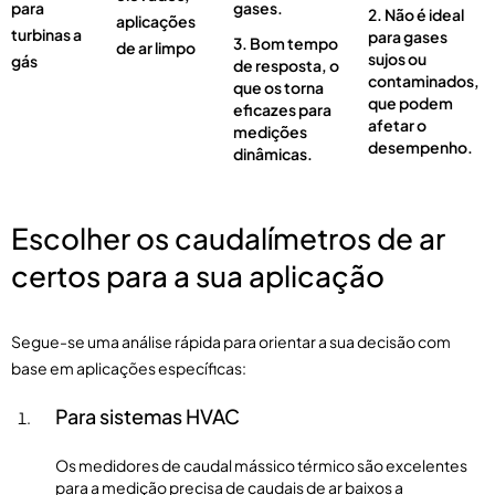
para
gases.
Não é ideal
aplicações
turbinas a
para gases
Bom tempo
de ar limpo
sujos ou
gás
de resposta, o
contaminados,
que os torna
que podem
eficazes para
afetar o
medições
desempenho.
dinâmicas.
Escolher os caudalímetros de ar
certos para a sua aplicação
Segue-se uma análise rápida para orientar a sua decisão com
base em aplicações específicas:
Para sistemas HVAC
Os medidores de caudal mássico térmico são excelentes
para a medição precisa de caudais de ar baixos a