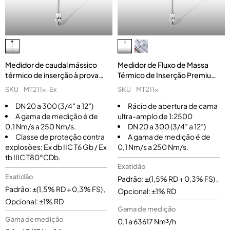
Medidor de caudal mássico
Medidor de Fluxo de Massa
térmico de inserção à prova
Térmico de Inserção Premium
de explosão (MT211x-Ex)
(MT211x)
SKU
MT211x-Ex
SKU
MT211x
DN 20 a 300 (3/4″ a 12″)
Rácio de abertura de cama
A gama de medição é de
ultra-amplo de 1:2500
0,1 Nm/s a 250 Nm/s.
DN 20 a 300 (3/4″ a 12″)
Classe de proteção contra
A gama de medição é de
explosões: Ex db IIC T6 Gb / Ex
0,1 Nm/s a 250 Nm/s.
tb IIIC T80°CDb.
Exatidão
Exatidão
Padrão: ±(1,5% RD + 0,3% FS) ,
Padrão: ±(1,5% RD + 0,3% FS) ,
Opcional: ±1% RD
Opcional: ±1% RD
Gama de medição
Gama de medição
0,1 a 63617 Nm³/h