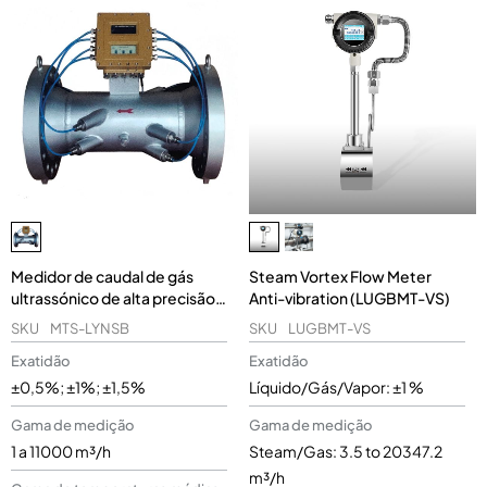
Medidor de caudal de gás
Steam Vortex Flow Meter
ultrassónico de alta precisão
Anti-vibration (LUGBMT-VS)
(MTS-LYNSB)
SKU
MTS-LYNSB
SKU
LUGBMT-VS
Exatidão
Exatidão
±0,5%; ±1%; ±1,5%
Líquido/Gás/Vapor: ±1 %
Gama de medição
Gama de medição
1 a 11000 m³/h
Steam/Gas: 3.5 to 20347.2
m³/h