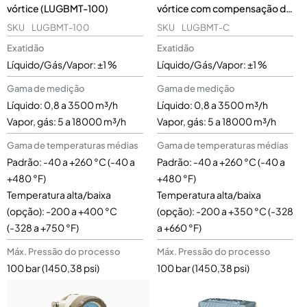
vórtice (LUGBMT-100)
vórtice com compensação de
temperatura e pressão
SKU
LUGBMT-100
SKU
LUGBMT-C
(LUGBMT-C)
Exatidão
Exatidão
Líquido/Gás/Vapor: ±1 %
Líquido/Gás/Vapor: ±1 %
Gama de medição
Gama de medição
Líquido: 0,8 a 3500 m³/h
Líquido: 0,8 a 3500 m³/h
Vapor, gás: 5 a 18000 m³/h
Vapor, gás: 5 a 18000 m³/h
Gama de temperaturas médias
Gama de temperaturas médias
Padrão: -40 a +260 °C (-40 a
Padrão: -40 a +260 °C (-40 a
+480 °F)
+480 °F)
Temperatura alta/baixa
Temperatura alta/baixa
(opção): -200 a +400 °C
(opção): -200 a +350 °C (-328
(-328 a +750 °F)
a +660 °F)
Máx. Pressão do processo
Máx. Pressão do processo
100 bar (1450,38 psi)
100 bar (1450,38 psi)