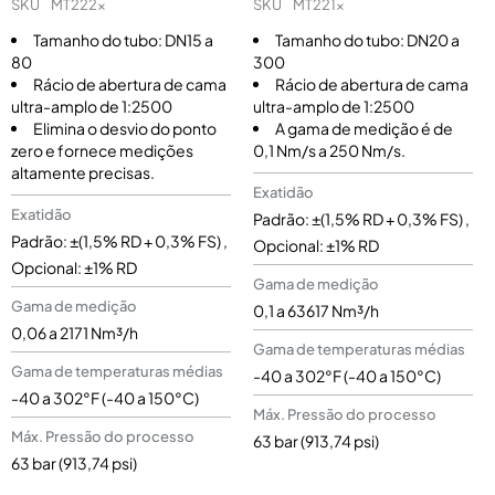
SKU
MT222x
SKU
MT221x
Tamanho do tubo: DN15 a
Tamanho do tubo: DN20 a
80
300
Rácio de abertura de cama
Rácio de abertura de cama
ultra-amplo de 1:2500
ultra-amplo de 1:2500
Elimina o desvio do ponto
A gama de medição é de
zero e fornece medições
0,1 Nm/s a 250 Nm/s.
altamente precisas.
Exatidão
Exatidão
Padrão: ±(1,5% RD + 0,3% FS) ,
Padrão: ±(1,5% RD + 0,3% FS) ,
Opcional: ±1% RD
Opcional: ±1% RD
Gama de medição
Gama de medição
0,1 a 63617 Nm³/h
0,06 a 2171 Nm³/h
Gama de temperaturas médias
Gama de temperaturas médias
-40 a 302°F (-40 a 150°C)
-40 a 302°F (-40 a 150°C)
Máx. Pressão do processo
Máx. Pressão do processo
63 bar (913,74 psi)
63 bar (913,74 psi)