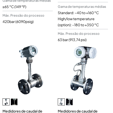
Gama de temperaturas médias
≤65 °C (149 °F)
Gama de temperaturas médias
Standard: –40 to +160 °C
Máx. Pressão do processo
High/low temperature
420bar (6090psig)
(option): –180 to +350 °C
Máx. Pressão do processo
63 bar (913,74 psi)
Medidores de caudal de
Medidores de caudal de