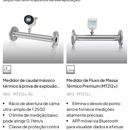
Medidor de caudal mássico
Medidor de Fluxo de Massa
térmico à prova de explosão
Térmico Premium (MT212x)
(MT212x-Ex)
SKU
MT212x-Ex
SKU
MT212x
Rácio de abertura de cama
Elimina o desvio do ponto
ultra-amplo de 1:2500
zero e fornece medições
O limite de medição baixo
altamente precisas.
pode atingir 0,1 Nm/s
APP móvel via Bluetooth
Classe de proteção contra
para visualizar dados e efetuar