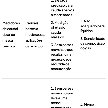
Elevada
precisão para
caudais baixos
a moderados.
Não
Medição
Medidores
Caudais
adequado para
direta do
de caudal
baixos a
líquidos
caudal
de ar de
moderados,
mássico.
Sensibilidade
massa
aplicações
da composição
Sem partes
térmica
de ar limpo
do gás.
móveis, o que
resulta numa
necessidade
reduzida de
manutenção.
Sem partes
móveis, o que
leva a uma
menor
Menos
necessidade