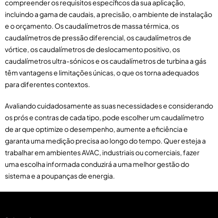
compreender os requisitos específicos da sua aplicação,
incluindo a gama de caudais, a precisão, o ambiente de instalação
e o orçamento. Os caudalímetros de massa térmica, os
caudalímetros de pressão diferencial, os caudalímetros de
vórtice, os caudalímetros de deslocamento positivo, os
caudalímetros ultra-sónicos e os caudalímetros de turbina a gás
têm vantagens e limitações únicas, o que os torna adequados
para diferentes contextos.
Avaliando cuidadosamente as suas necessidades e considerando
os prós e contras de cada tipo, pode escolher um caudalímetro
de ar que optimize o desempenho, aumente a eficiência e
garanta uma medição precisa ao longo do tempo. Quer esteja a
trabalhar em ambientes AVAC, industriais ou comerciais, fazer
uma escolha informada conduzirá a uma melhor gestão do
sistema e a poupanças de energia.