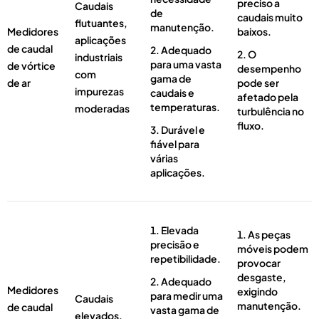
preciso a
Caudais
de
caudais muito
flutuantes,
manutenção.
Medidores
baixos.
aplicações
de caudal
Adequado
O
industriais
para uma vasta
de vórtice
desempenho
com
gama de
de ar
pode ser
impurezas
caudais e
afetado pela
temperaturas.
moderadas
turbulência no
fluxo.
Durável e
fiável para
várias
aplicações.
Elevada
As peças
precisão e
móveis podem
repetibilidade.
provocar
desgaste,
Adequado
Medidores
exigindo
para medir uma
Caudais
manutenção.
de caudal
vasta gama de
elevados,