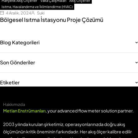
Manyetik Akış Ölçerler
Vaka Çalışmaları
Akış Ölçerler
Isıtma, Havalandırma ve İklimlendirme (HVAC)
4 Aralık, 2024
Suki
Bölgesel Isıtma İstasyonu Proje Çözümü
Blog Kategorileri
Son Gönderiler
Etiketler
Hakkımızda
Metlan Enstrümanları
, your advanced flow meter solution partner.
2003 yılında kurulan şirketimiz, operasyonlarınızda doğru akış
ölçümünün kritik öneminin farkındadır. Her akış ölçer kalibre edilir