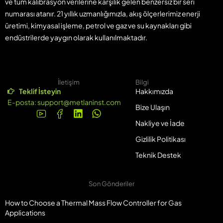
ve tüm kalibrasyon verilerine karşılık gelen benzersiz bir seri
numarası atanır. 21 yıllık uzmanlığımızla, akış ölçerlerimiz enerji
üretimi, kimyasal işleme, petrol ve gaz ve su kaynakları gibi
endüstrilerde yaygın olarak kullanılmaktadır.
İletişim
Bilgi
Teklif İsteyin
Hakkımızda
E-posta:
support@metlaninst.com
Bize Ulaşın
Nakliye ve İade
Gizlilik Politikası
Teknik Destek
Son Gönderiler
How to Choose a Thermal Mass Flow Controller for Gas
Applications