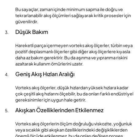
Bu sayaçlar, zaman içinde minimum sapma ile doğru ve
tekrarlanabilir akış ölçümleri sağlayarak kritik prosesler için
güvenilirdir.
Düşük Bakım
Hareketli parça içermeyen vorteks akış ölçerler, türbin veya
pozitif deplasmanlı ölçerler gibi diğer akış ölçerlere kıyasla
daha az bakım gerektirir. Bu da aşınma ve yıpranma riskini
azaltarak kullanım ömürlerini uzatır.
Geniş Akış Hızları Aralığı
Vorteks akış ölçerler, düşük hızlardan yüksek hızlara kadar
çok çeşitli akış hızlarını ölçebilir, bu da onları farklı endüstriyel
gereksinimler için uygun hale getirir.
Akışkan Özelliklerinden Etkilenmez
Vorteks akış ölçerlerin ölçüm doğruluğu viskozite, yoğunluk
veya sıcaklık gibi akışkan özelliklerindeki değişikliklerden
önemli ölçüde etkilenmez, bu da onları değişen proses