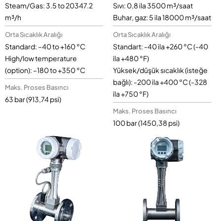
Steam/Gas: 3.5 to 20347.2
Sıvı: 0,8 ila 3500 m³/saat
m³/h
Buhar, gaz: 5 ila 18000 m³/saat
Orta Sıcaklık Aralığı
Orta Sıcaklık Aralığı
Standard: –40 to +160 °C
Standart: -40 ila +260 °C (-40
High/low temperature
ila +480 °F)
(option): –180 to +350 °C
Yüksek/düşük sıcaklık (isteğe
bağlı): -200 ila +400 °C (-328
Maks. Proses Basıncı
ila +750 °F)
63 bar (913,74 psi)
Maks. Proses Basıncı
100 bar (1450,38 psi)