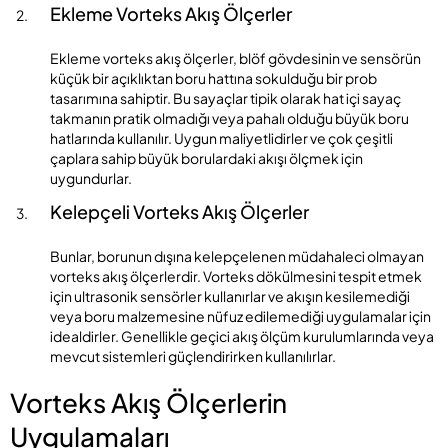
Ekleme Vorteks Akış Ölçerler
Ekleme vorteks akış ölçerler, blöf gövdesinin ve sensörün
küçük bir açıklıktan boru hattına sokulduğu bir prob
tasarımına sahiptir. Bu sayaçlar tipik olarak hat içi sayaç
takmanın pratik olmadığı veya pahalı olduğu büyük boru
hatlarında kullanılır. Uygun maliyetlidirler ve çok çeşitli
çaplara sahip büyük borulardaki akışı ölçmek için
uygundurlar.
Kelepçeli Vorteks Akış Ölçerler
Bunlar, borunun dışına kelepçelenen müdahaleci olmayan
vorteks akış ölçerlerdir. Vorteks dökülmesini tespit etmek
için ultrasonik sensörler kullanırlar ve akışın kesilemediği
veya boru malzemesine nüfuz edilemediği uygulamalar için
idealdirler. Genellikle geçici akış ölçüm kurulumlarında veya
mevcut sistemleri güçlendirirken kullanılırlar.
Vorteks Akış Ölçerlerin
Uygulamaları