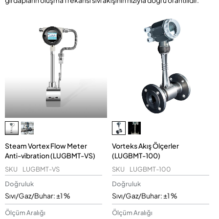
girdapların oluşma frekansı sıvı akışının hızıyla doğru orantılıdır.
Steam Vortex Flow Meter
Vorteks Akış Ölçerler
Anti-vibration (LUGBMT-VS)
(LUGBMT-100)
SKU
LUGBMT-VS
SKU
LUGBMT-100
Doğruluk
Doğruluk
Sıvı/Gaz/Buhar: ±1 %
Sıvı/Gaz/Buhar: ±1 %
Ölçüm Aralığı
Ölçüm Aralığı