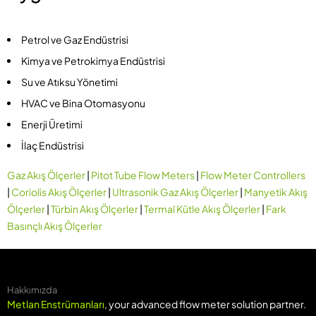
Petrol ve Gaz Endüstrisi
Kimya ve Petrokimya Endüstrisi
Su ve Atıksu Yönetimi
HVAC ve Bina Otomasyonu
Enerji Üretimi
İlaç Endüstrisi
Gaz Akış Ölçerler
|
Pitot Tube Flow Meters
|
Flow Meter Controllers
|
Coriolis Akış Ölçerler
|
Ultrasonik Gaz Akış Ölçerler
|
Manyetik Akış
Ölçerler
|
Türbin Akış Ölçerler
|
Termal Kütle Akış Ölçerler
|
Fark
Basınçlı Akış Ölçerler
Hakkımızda
Metlan Enstrümanları
, your advanced flow meter solution partner.