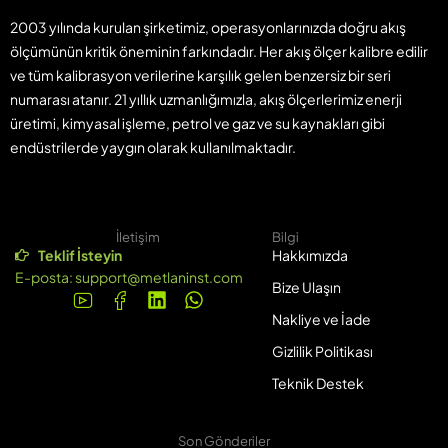
2003 yılında kurulan şirketimiz, operasyonlarınızda doğru akış
ölçümünün kritik öneminin farkındadır. Her akış ölçer kalibre edilir
ve tüm kalibrasyon verilerine karşılık gelen benzersiz bir seri
numarası atanır. 21 yıllık uzmanlığımızla, akış ölçerlerimiz enerji
üretimi, kimyasal işleme, petrol ve gaz ve su kaynakları gibi
endüstrilerde yaygın olarak kullanılmaktadır.
İletişim
Bilgi
Teklif İsteyin
Hakkımızda
E-posta:
support@metlaninst.com
Bize Ulaşın
Nakliye ve İade
Gizlilik Politikası
Teknik Destek
Son Gönderiler