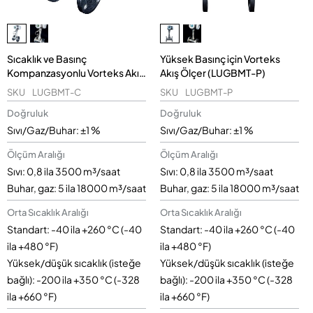
Sıcaklık ve Basınç
Yüksek Basınç için Vorteks
Kompanzasyonlu Vorteks Akış
Akış Ölçer (LUGBMT-P)
Ölçerler (LUGBMT-C)
SKU
LUGBMT-C
SKU
LUGBMT-P
Doğruluk
Doğruluk
Sıvı/Gaz/Buhar: ±1 %
Sıvı/Gaz/Buhar: ±1 %
Ölçüm Aralığı
Ölçüm Aralığı
Sıvı: 0,8 ila 3500 m³/saat
Sıvı: 0,8 ila 3500 m³/saat
Buhar, gaz: 5 ila 18000 m³/saat
Buhar, gaz: 5 ila 18000 m³/saat
Orta Sıcaklık Aralığı
Orta Sıcaklık Aralığı
Standart: -40 ila +260 °C (-40
Standart: -40 ila +260 °C (-40
ila +480 °F)
ila +480 °F)
Yüksek/düşük sıcaklık (isteğe
Yüksek/düşük sıcaklık (isteğe
bağlı): -200 ila +350 °C (-328
bağlı): -200 ila +350 °C (-328
ila +660 °F)
ila +660 °F)