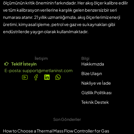
ölçümünün kritik öneminin farkındadır. Her akış ölçer kalibre edilir
ve tüm kalibrasyon verilerine karşılık gelen benzersiz bir seri
numarası atanır. 21 yıllık uzmanlığımızla, akış ölçerlerimiz enerji
üretimi, kimyasal işleme, petrol ve gaz ve su kaynakları gibi
endüstrilerde yaygın olarak kullanılmaktadır.
İletişim
Bilgi
Teklif İsteyin
Hakkımızda
E-posta:
support@metlaninst.com
Bize Ulaşın
Nakliye ve İade
Gizlilik Politikası
Teknik Destek
Son Gönderiler
How to Choose a Thermal Mass Flow Controller for Gas