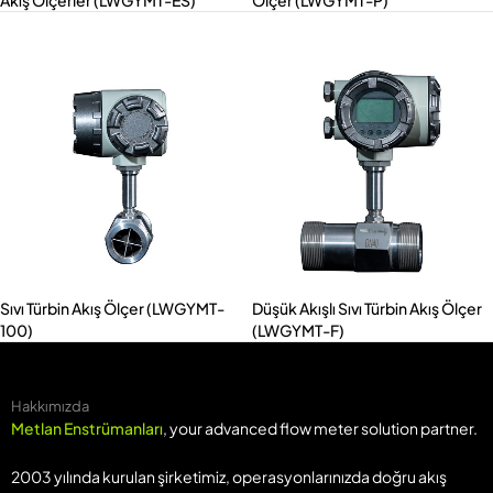
Akış Ölçerler (LWGYMT-ES)
Ölçer (LWGYMT-P)
Sıvı Türbin Akış Ölçer (LWGYMT-
Düşük Akışlı Sıvı Türbin Akış Ölçer
100)
(LWGYMT-F)
Hakkımızda
Metlan Enstrümanları
, your advanced flow meter solution partner.
2003 yılında kurulan şirketimiz, operasyonlarınızda doğru akış