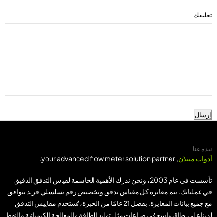
تعليقك
إرسال
نبذة عنا
أدوات ميتلان
, your advanced flow meter solution partner.
تأسست في عام 2003، ونحن ندرك الأهمية الحاسمة لقياس التدفق الدقيق
في عملياتك. يتم معايرة كل مقياس تدفق وتخصيص رقم تسلسلي فريد يتوافق
مع جميع بيانات المعايرة. بفضل 21 عامًا من الخبرة، تُستخدم مقاييس التدفق
لدينا على نطاق واسع في صناعات مثل توليد الطاقة والمعالجة الكيميائية والنفط