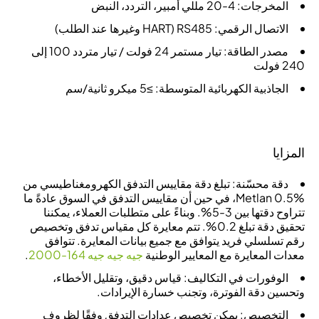
المخرجات: 4-20 مللي أمبير، التردد، النبض
الاتصال الرقمي: RS485 (HART وغيرها عند الطلب)
مصدر الطاقة: تيار مستمر 24 فولت / تيار متردد 100 إلى
240 فولت
الجاذبية الكهربائية المتوسطة: ≥5 ميكرو ثانية/سم
المزايا
دقة محسّنة
: تبلغ دقة مقاييس التدفق الكهرومغناطيسي من
Metlan 0.5%، في حين أن مقاييس التدفق في السوق عادةً ما
تتراوح دقتها بين 3-5%. وبناءً على متطلبات العملاء، يمكننا
تحقيق دقة تبلغ 0.2%. تتم معايرة كل مقياس تدفق وتخصيص
رقم تسلسلي فريد يتوافق مع جميع بيانات المعايرة. تتوافق
معدات المعايرة مع المعايير الوطنية
جيه جيه جيه 164-2000
.
الوفورات في التكاليف
: قياس دقيق، وتقليل الأخطاء،
وتحسين دقة الفوترة، وتجنب خسارة الإيرادات.
التخصيص
: يمكن تخصيص عدادات التدفق وفقًا لظروف