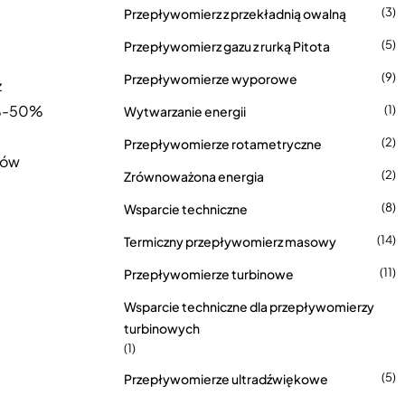
(3)
Przepływomierz z przekładnią owalną
(5)
Przepływomierz gazu z rurką Pitota
(9)
Przepływomierze wyporowe
ż
0%-50%
(1)
Wytwarzanie energii
(2)
Przepływomierze rotametryczne
łów
(2)
Zrównoważona energia
(8)
Wsparcie techniczne
(14)
Termiczny przepływomierz masowy
(11)
Przepływomierze turbinowe
Wsparcie techniczne dla przepływomierzy
turbinowych
(1)
(5)
Przepływomierze ultradźwiękowe