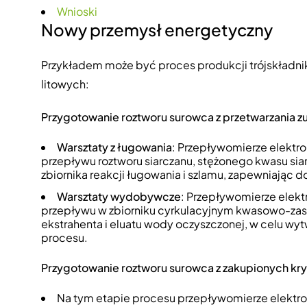
Wnioski
Nowy przemysł energetyczny
Przykładem może być proces produkcji trójskładn
litowych:
Przygotowanie roztworu surowca z przetwarzania zu
Warsztaty z ługowania
: Przepływomierze elekt
przepływu roztworu siarczanu, stężonego kwasu si
zbiornika reakcji ługowania i szlamu, zapewniając
Warsztaty wydobywcze
: Przepływomierze elek
przepływu w zbiorniku cyrkulacyjnym kwasowo-zas
ekstrahenta i eluatu wody oczyszczonej, w celu 
procesu.
Przygotowanie roztworu surowca z zakupionych kry
Na tym etapie procesu przepływomierze elektr