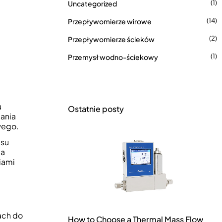
(1)
Uncategorized
(14)
Przepływomierze wirowe
(2)
Przepływomierze ścieków
(1)
Przemysł wodno-ściekowy
u
Ostatnie posty
iania
wego.
esu
ia
iami
ach do
How to Choose a Thermal Mass Flow