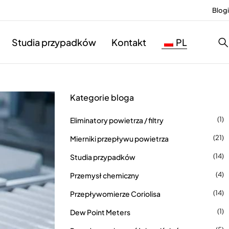
Blogi
Studia przypadków
Kontakt
PL
Kategorie bloga
(1)
Eliminatory powietrza / filtry
(21)
Mierniki przepływu powietrza
(14)
Studia przypadków
(4)
Przemysł chemiczny
(14)
Przepływomierze Coriolisa
(1)
Dew Point Meters