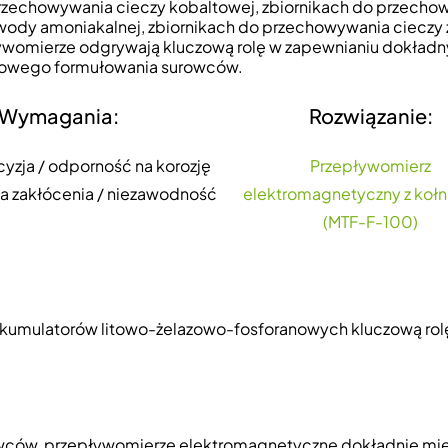
 przechowywania cieczy kobaltowej, zbiornikach do przech
ody amoniakalnej, zbiornikach do przechowywania cieczy ż
ywomierze odgrywają kluczową rolę w zapewnianiu dokład
idłowego formułowania surowców.
Wymagania:
Rozwiązanie:
yzja / odporność na korozję
Przepływomierz
a zakłócenia / niezawodność
elektromagnetyczny z koł
(MTF-F-100)
kumulatorów litowo-żelazowo-fosforanowych kluczową rol
rowców, przepływomierze elektromagnetyczne dokładnie mie