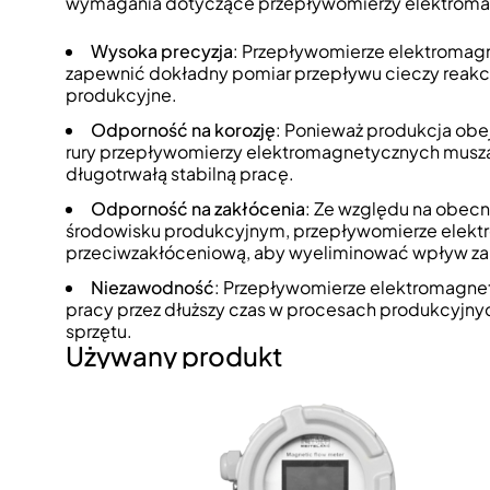
wymagania dotyczące przepływomierzy elektromag
Wysoka precyzja
: Przepływomierze elektromagn
zapewnić dokładny pomiar przepływu cieczy reakcy
produkcyjne.
Odporność na korozję
: Ponieważ produkcja obejm
rury przepływomierzy elektromagnetycznych muszą
długotrwałą stabilną pracę.
Odporność na zakłócenia
: Ze względu na obecn
środowisku produkcyjnym, przepływomierze elek
przeciwzakłóceniową, aby wyeliminować wpływ za
Niezawodność
: Przepływomierze elektromagnet
pracy przez dłuższy czas w procesach produkcyjny
sprzętu.
Używany produkt