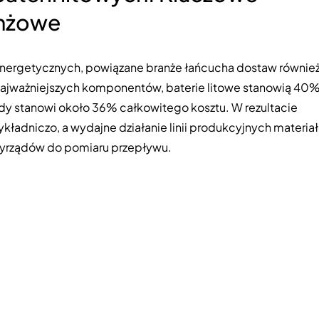
anżowe
nergetycznych, powiązane branże łańcucha dostaw równie
 najważniejszych komponentów, baterie litowe stanowią 4
ody stanowi około 36% całkowitego kosztu. W rezultacie
ładniczo, a wydajne działanie linii produkcyjnych materia
zyrządów do pomiaru przepływu.