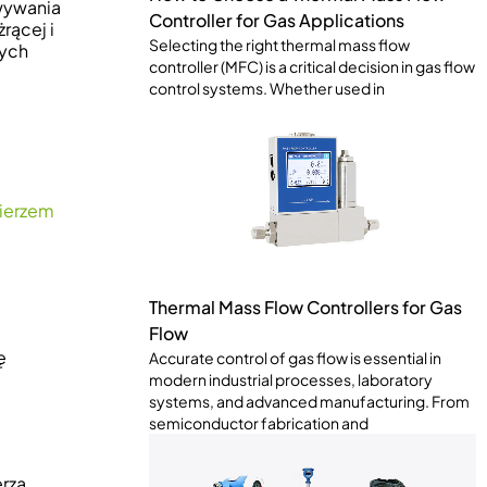
owywania
Controller for Gas Applications
rącej i
Selecting the right thermal mass flow
nych
controller (MFC) is a critical decision in gas flow
control systems. Whether used in
nierzem
Thermal Mass Flow Controllers for Gas
Flow
ę
Accurate control of gas flow is essential in
modern industrial processes, laboratory
systems, and advanced manufacturing. From
semiconductor fabrication and
rzą