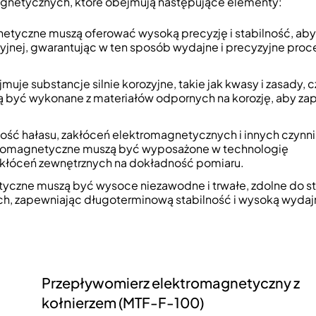
netycznych, które obejmują następujące elementy:
etyczne muszą oferować wysoką precyzję i stabilność, aby
jnej, gwarantując w ten sposób wydajne i precyzyjne proc
uje substancje silnie korozyjne, takie jak kwasy i zasady, czu
 być wykonane z materiałów odpornych na korozję, aby za
ość hałasu, zakłóceń elektromagnetycznych i innych czynn
tromagnetyczne muszą być wyposażone w technologię
kłóceń zewnętrznych na dokładność pomiaru.
yczne muszą być wysoce niezawodne i trwałe, zdolne do st
ch, zapewniając długoterminową stabilność i wysoką wyda
Przepływomierz elektromagnetyczny z
kołnierzem (MTF-F-100)