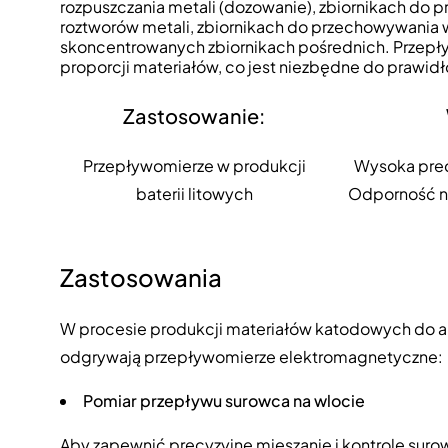
rozpuszczania metali (dozowanie), zbiornikach do
roztworów metali, zbiornikach do przechowywania w
skoncentrowanych zbiornikach pośrednich. Przepł
proporcji materiałów, co jest niezbędne do praw
Zastosowanie:
Przepływomierze w produkcji
Wysoka prec
baterii litowych
Odporność n
Zastosowania
W procesie produkcji materiałów katodowych do a
odgrywają przepływomierze elektromagnetyczne:
Pomiar przepływu surowca na wlocie
Aby zapewnić precyzyjne mieszanie i kontrolę su