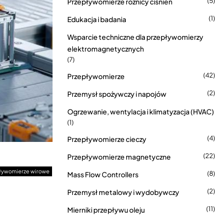
(5)
Przepływomierze różnicy ciśnień
(1)
Edukacja i badania
Wsparcie techniczne dla przepływomierzy
elektromagnetycznych
(7)
(42)
Przepływomierze
(2)
Przemysł spożywczy i napojów
Ogrzewanie, wentylacja i klimatyzacja (HVAC)
(1)
(4)
Przepływomierze cieczy
(22)
Przepływomierze magnetyczne
ływomierze wirowe
(8)
Mass Flow Controllers
(2)
Przemysł metalowy i wydobywczy
(11)
Mierniki przepływu oleju