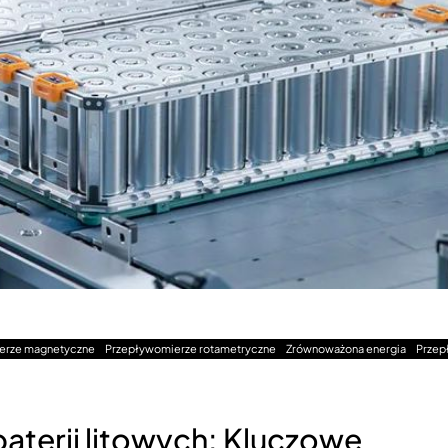
erze magnetyczne
Przepływomierze rotametryczne
Zrównoważona energia
Przep
aterii litowych: Kluczowe