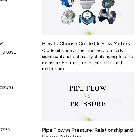
yw
How to Choose Crude Oil Flow Meters
Crude oil is one of the most economically
 jakość
significant and technically challenging fluids to
measure. From upstream extraction and
midstream
zrzutu
yższe
Pipe Flow vs Pressure: Relationship and