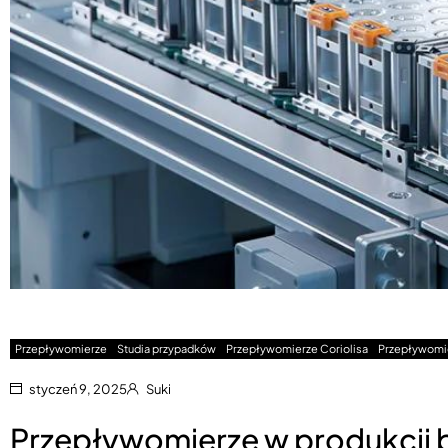
Przepływomierze
Studia przypadków
Przepływomierze Coriolisa
Przepływomi
styczeń 9, 2025
Suki
Przepływomierze w produkcji b