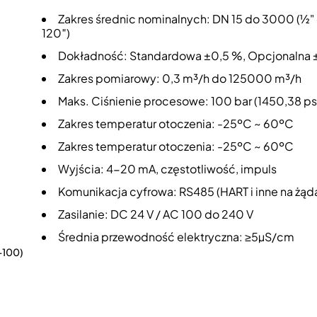
Zakres średnic nominalnych: DN 15 do 3000 (½"
120″)
Dokładność: Standardowa ±0,5 %, Opcjonalna 
Zakres pomiarowy: 0,3 m³/h do 125000 m³/h
Maks. Ciśnienie procesowe: 100 bar (1450,38 ps
Zakres temperatur otoczenia: -25ºC ~ 60ºC
Zakres temperatur otoczenia: -25ºC ~ 60ºC
Wyjścia: 4-20 mA, częstotliwość, impuls
Komunikacja cyfrowa: RS485 (HART i inne na żąd
Zasilanie: DC 24 V / AC 100 do 240 V
Średnia przewodność elektryczna: ≥5µS/cm
-100)