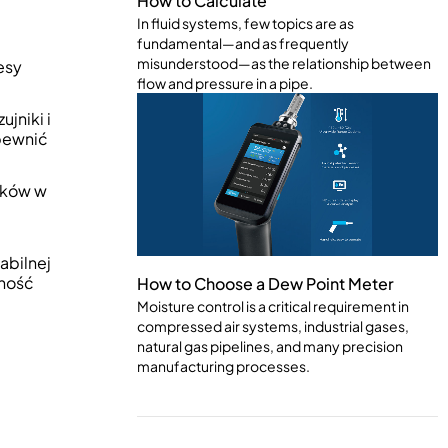
How to Calculate
In fluid systems, few topics are as
fundamental—and as frequently
misunderstood—as the relationship between
esy
flow and pressure in a pipe.
jniki i
pewnić
ików w
abilnej
jność
How to Choose a Dew Point Meter
Moisture control is a critical requirement in
compressed air systems, industrial gases,
natural gas pipelines, and many precision
manufacturing processes.