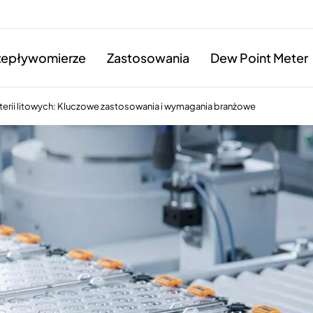
zepływomierze
Zastosowania
Dew Point Meter
terii litowych: Kluczowe zastosowania i wymagania branżowe