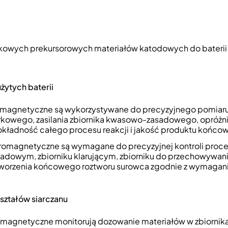
ikowych prekursorowych materiałów katodowych do baterii
żytych baterii
romagnetyczne są wykorzystywane do precyzyjnego pomiar
arkowego, zasilania zbiornika kwasowo-zasadowego, opróżn
 dokładność całego procesu reakcji i jakość produktu końco
tromagnetyczne są wymagane do precyzyjnej kontroli proc
adowym, zbiorniku klarującym, zbiorniku do przechowywan
wytworzenia końcowego roztworu surowca zgodnie z wymagan
ształów siarczanu
omagnetyczne monitorują dozowanie materiałów w zbiornik