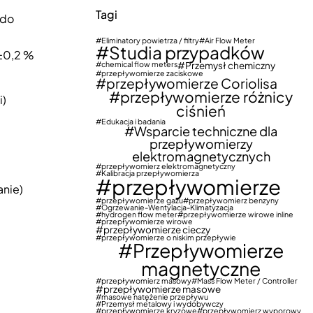
Tagi
 do
Eliminatory powietrza / filtry
Air Flow Meter
Studia przypadków
±0,2 %
chemical flow meters
Przemysł chemiczny
przepływomierze zaciskowe
przepływomierze Coriolisa
przepływomierze różnicy
i)
ciśnień
Edukacja i badania
Wsparcie techniczne dla
przepływomierzy
elektromagnetycznych
przepływomierz elektromagnetyczny
Kalibracja przepływomierza
przepływomierze
anie)
przepływomierze gazu
przepływomierz benzyny
Ogrzewanie-Wentylacja-Klimatyzacja
hydrogen flow meter
przepływomierze wirowe inline
przepływomierze wirowe
przepływomierze cieczy
przepływomierze o niskim przepływie
Przepływomierze
magnetyczne
przepływomierz masowy
Mass Flow Meter / Controller
przepływomierze masowe
masowe natężenie przepływu
Przemysł metalowy i wydobywczy
przepływomierze kryzowe
przepływomierz wyporowy