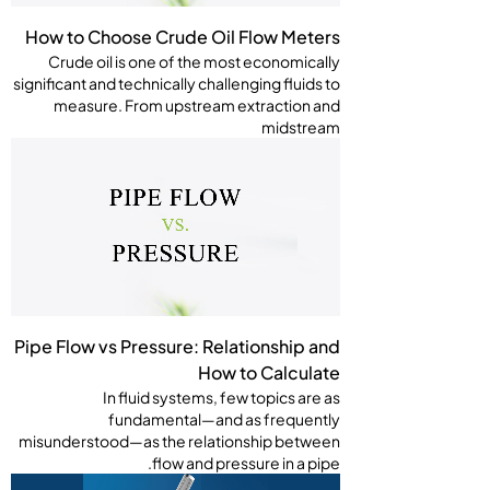
How to Choose Crude Oil Flow Meters
Crude oil is one of the most economically
significant and technically challenging fluids to
measure. From upstream extraction and
midstream
Pipe Flow vs Pressure: Relationship and
How to Calculate
In fluid systems, few topics are as
fundamental—and as frequently
misunderstood—as the relationship between
flow and pressure in a pipe.