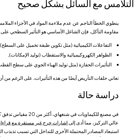
التلامس مع السائل بشكل صحيح
ينطوي الخطأ الناجم عن عدم ملاءمة المواد في الأجزاء الملام
مقاومة التآكل، فإن الشاغل الأساسي هو التأثير السطحي على ا
التفاعلات الكيميائية
(مثل تكوين طبقة تخميل على السطح),
الظواهر الكهروكيميائية والاستقطاب
(توليد الإمكانات),
التأثيرات الحفازة
(مثل توليد الهباء الجوي على سطح القطب
تعاني حلقات التأريض أيضًا من هذه التأثيرات، على الرغم من أن
دراسة حالة
في مصنع للكيماويات في شنغهاي، أكثر من 20 مقياس تدفق كهرومغناطيسي مع
عالي التركيز، مما أدى إلى
إشارات خرج غير مستقرة مع قراءات
استبعاد المصادر المحتملة الأخرى للتداخل التي تسبب تذبذب 