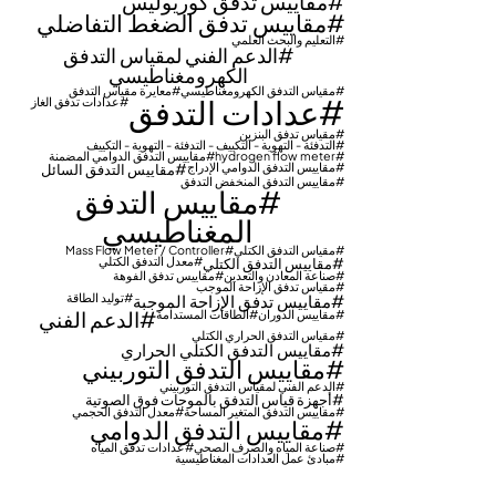
مقاييس تدفق كوريوليس
مقاييس تدفق الضغط التفاضلي
التعليم والبحث العلمي
الدعم الفني لمقياس التدفق
الكهرومغناطيسي
مقياس التدفق الكهرومغناطيسي
معايرة مقياس التدفق
عدادات التدفق
عدادات تدفق الغاز
مقياس تدفق البنزين
التدفئة - التهوية - التكييف - التدفئة - التهوية - التكييف
hydrogen flow meter
مقاييس التدفق الدوامي المضمنة
مقاييس التدفق الدوامي الإدراج
مقاييس التدفق السائل
مقاييس التدفق المنخفض التدفق
مقاييس التدفق
المغناطيسي
مقياس التدفق الكتلي
Mass Flow Meter / Controller
مقاييس التدفق الكتلي
معدل التدفق الكتلي
صناعة المعادن والتعدين
مقاييس تدفق الفوهة
مقياس تدفق الإزاحة الموجب
مقاييس تدفق الإزاحة الموجبة
توليد الطاقة
الدعم الفني
مقاييس الدوران
الطاقات المستدامة
مقياس التدفق الحراري الكتلي
مقاييس التدفق الكتلي الحراري
مقاييس التدفق التوربيني
الدعم الفني لمقياس التدفق التوربيني
أجهزة قياس التدفق بالموجات فوق الصوتية
مقاييس التدفق المتغير المساحة
معدل التدفق الحجمي
مقاييس التدفق الدوامي
صناعة المياه والصرف الصحي
عدادات تدفق المياه
مبادئ عمل العدادات المغناطيسية