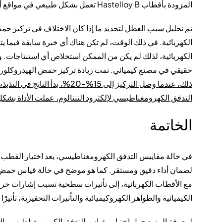
المزودة بأقطاب Hastelloy B تعمل بشكل طبيعي في مواقع أخرى.
تم تحليل سبب العطل لتحديد ما إذا كان الاختلاف في تركيز ح
الكهربائية. في ذلك الوقت، لم تكن هناك أي خبرة سابقة فيما ي
الكهربائية، لذلك لم يكن من الممكن استخلاص أي استنتاجات. و
حقيقي في مصنع كيميائي. تمت زيادة تركيز حمض الهيدروكلوريك ت
التدفق الكهرومغناطيسي لإلكترود التنتالوم، عملت الأداة بشك
الخاتمة
في حالة مقاييس التدفق الكهرومغناطيسي، يعد اختيار القطب ال
لضمان أداء دقيق ومستقر. كما هو موضح في حالة قياس حمض ال
مع الأقطاب الكهربائية، إلى تأثيرات سطحية تسبب إشارات خرج 
الكيميائية والظواهر الكهروكيميائية والتأثيرات التحفيزية، تأثيرً
لمعرفة المزيد حول اختيار مقياس التدفق الكهرومغناطيسي الأ