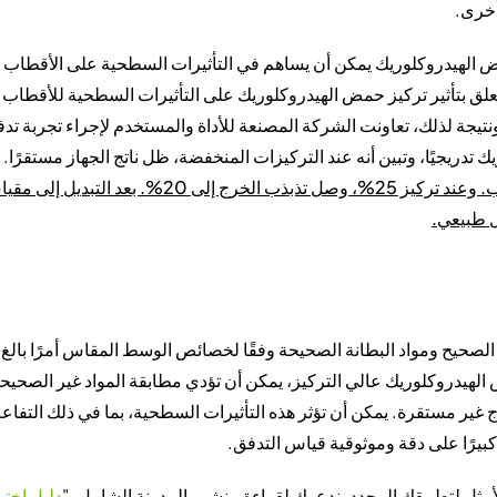
مض الهيدروكلوريك يمكن أن يساهم في التأثيرات السطحية على الأقطاب
تعلق بتأثير تركيز حمض الهيدروكلوريك على التأثيرات السطحية للأقطاب
نتيجة لذلك، تعاونت الشركة المصنعة للأداة والمستخدم لإجراء تجربة تد
دريجيًا، وتبين أنه عند التركيزات المنخفضة، ظل ناتج الجهاز مستقرًا.
ذلك، عندما وصل التركيز إلى 15%-20%، بدأ الناتج في التذبذب. وعند تركيز 25%، وصل تذبذب الخرج إلى 20%. بعد التب
ل طبيعي.
صحيح ومواد البطانة الصحيحة وفقًا لخصائص الوسط المقاس أمرًا بالغ ا
هيدروكلوريك عالي التركيز، يمكن أن تؤدي مطابقة المواد غير الصحيحة
غير مستقرة. يمكن أن تؤثر هذه التأثيرات السطحية، بما في ذلك التفاع
ا كبيرًا على دقة وموثوقية قياس التدفق.
مثل لتطبيقك المحدد، ندعوك لقراءة منشور المدونة الشامل، "
دليل اختي