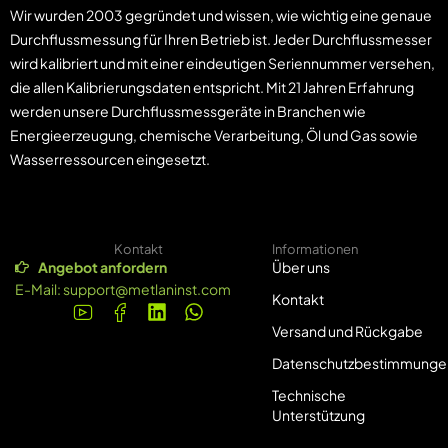
Wir wurden 2003 gegründet und wissen, wie wichtig eine genaue
Durchflussmessung für Ihren Betrieb ist. Jeder Durchflussmesser
wird kalibriert und mit einer eindeutigen Seriennummer versehen,
die allen Kalibrierungsdaten entspricht. Mit 21 Jahren Erfahrung
werden unsere Durchflussmessgeräte in Branchen wie
Energieerzeugung, chemische Verarbeitung, Öl und Gas sowie
Wasserressourcen eingesetzt.
Kontakt
Informationen
Angebot anfordern
Über uns
E-Mail:
support@metlaninst.com
Kontakt
Versand und Rückgabe
Datenschutzbestimmunge
Technische
Unterstützung