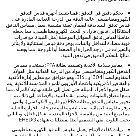
تحكم دقيق في التدفق: قمنا بتنفيذ أجهزة قياس التدفق
الكهرومغناطيسي عالية الدقة من الدرجة الغذائية القادرة على
قياس تدفق النبيذ بدقة لضمان تعبئة متسقة. يعمل مقياس التدفق
استنادًا إلى قانون فاراداي للحث الكهرومغناطيسي، مما يجعله
مناسبًا لقياس تدفق السوائل الموصلة (مثل النبيذ)، مع قدرات
قوية مضادة للتداخل والثبات. يوفر دقة قياس استثنائية ولا يتأثر
بالتغيرات في درجة الحرارة أو الضغط أو اللزوجة، مما يجعله
مثاليًا للتحكم الدقيق في تدفق النبيذ.
معايير سلامة الأغذية وتصميم بطانة PFA: يستخدم مقياس
التدفق الكهرومغناطيسي مواد من الدرجة الغذائية مثل الفولاذ
المقاوم للصدأ 304 أو 316L، وهو متوافق مع معايير إدارة الأغذية
والعقاقير الأمريكية والاتحاد الأوروبي للمواد الملامسة للأغذية. يتم
صقل جميع الأجزاء المبللة حتى تصل إلى طبقة نهائية كالمرآة، مما
يمنع التصاق الملوثات ويضمن نقاء النبيذ. بالإضافة إلى ذلك، تم
تجهيز مقياس التدفق ببطانة PFA (بيرفلوروالألكوكسي)، والتي
توفر مقاومة كيميائية استثنائية ومقاومة درجات الحرارة العالية،
مما يمنع النبيذ من ملامسة الأجزاء المعدنية بشكل فعال، وبالتالي
تجنب التلوث. يفي التصميم أيضًا بمتطلبات شهادة EHEDG.
زيادة كفاءة الإنتاج: يعمل مقياس التدفق الكهرومغناطيسي
جنبًا إلى جنب مع ماكينة تعبئة النبيذ، مما يوفر بيانات التدفق في