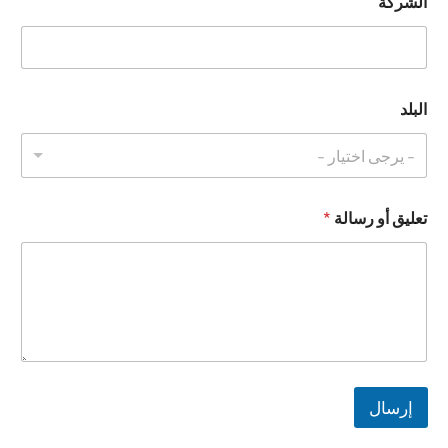
الشركة
ل
إ
ل
ك
ت
ر
البلد
و
ن
- يرجى اختيار -
ي
ا
ل
ب
تعليق أو رسالة
*
ر
ي
د
*
إرسال