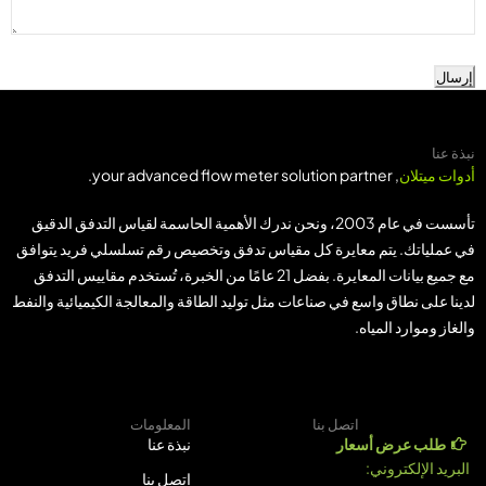
إرسال
نبذة عنا
أدوات ميتلان
, your advanced flow meter solution partner.
تأسست في عام 2003، ونحن ندرك الأهمية الحاسمة لقياس التدفق الدقيق
في عملياتك. يتم معايرة كل مقياس تدفق وتخصيص رقم تسلسلي فريد يتوافق
مع جميع بيانات المعايرة. بفضل 21 عامًا من الخبرة، تُستخدم مقاييس التدفق
لدينا على نطاق واسع في صناعات مثل توليد الطاقة والمعالجة الكيميائية والنفط
والغاز وموارد المياه.
اتصل بنا
المعلومات
طلب عرض أسعار
نبذة عنا
البريد الإلكتروني:
اتصل بنا