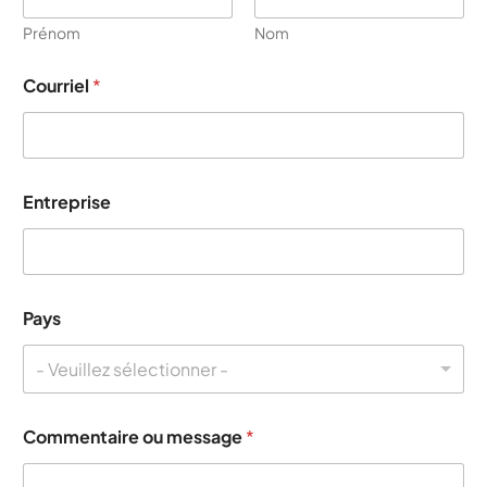
Prénom
Nom
Courriel
*
Entreprise
Pays
- Veuillez sélectionner -
d
Commentaire ou message
*
u
o
u