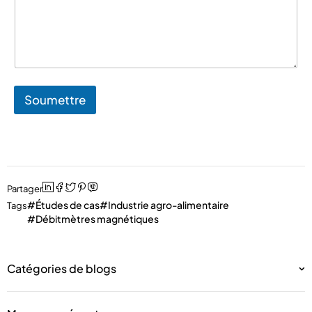
C
o
u
r
r
i
e
Soumettre
l
Partager
Études de cas
Industrie agro-alimentaire
Tags
Débitmètres magnétiques
Catégories de blogs