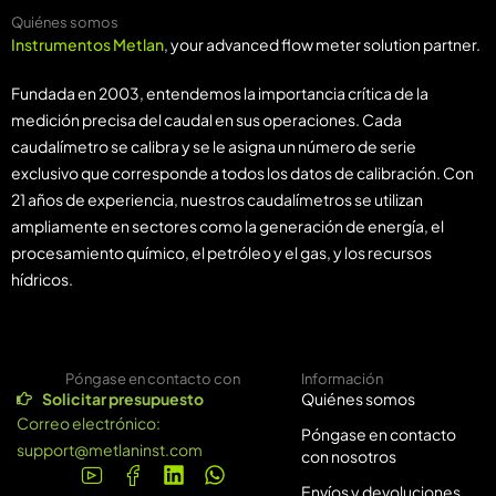
Quiénes somos
Instrumentos Metlan
, your advanced flow meter solution partner.
Fundada en 2003, entendemos la importancia crítica de la
medición precisa del caudal en sus operaciones. Cada
caudalímetro se calibra y se le asigna un número de serie
exclusivo que corresponde a todos los datos de calibración. Con
21 años de experiencia, nuestros caudalímetros se utilizan
ampliamente en sectores como la generación de energía, el
procesamiento químico, el petróleo y el gas, y los recursos
hídricos.
Póngase en contacto con
Información
Solicitar presupuesto
Quiénes somos
Correo electrónico:
Póngase en contacto
support@metlaninst.com
con nosotros
Envíos y devoluciones