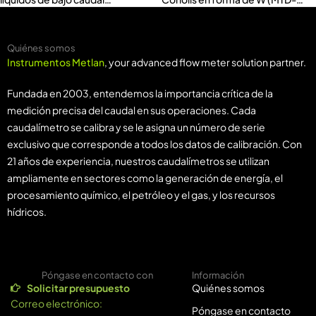
(LWGYMT-F)
ACMW)
Quiénes somos
Instrumentos Metlan
, your advanced flow meter solution partner.
Fundada en 2003, entendemos la importancia crítica de la
medición precisa del caudal en sus operaciones. Cada
caudalímetro se calibra y se le asigna un número de serie
exclusivo que corresponde a todos los datos de calibración. Con
21 años de experiencia, nuestros caudalímetros se utilizan
ampliamente en sectores como la generación de energía, el
procesamiento químico, el petróleo y el gas, y los recursos
hídricos.
Póngase en contacto con
Información
Solicitar presupuesto
Quiénes somos
Correo electrónico:
Póngase en contacto