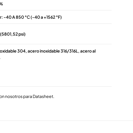
5%
: -40 A 850 °C (-40 a +1562 °F)
(5801,52 psi)
oxidable 304, acero inoxidable 316/316L, acero al
o
con nosotros para Datasheet.