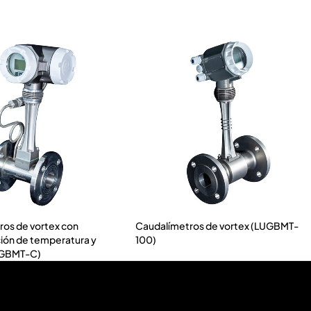
ros de vortex con
Caudalímetros de vortex (LUGBMT-
ón de temperatura y
100)
UGBMT-C)