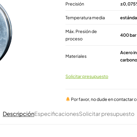
Precisión
±0,07
Temperatura media
estándar
Máx. Presión de
400 bar 
proceso
Acero in
Materiales
carbon
Solicitar presupuesto
Por favor, no dude en contactar 
Descripción
Especificaciones
Solicitar presupuesto