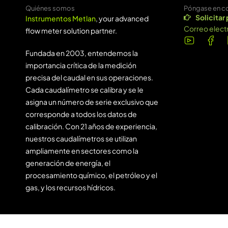
Quiénes somos
Póngase en c
Solicitar
Instrumentos Metlan
, your advanced
Correo elect
flow meter solution partner.
Fundada en 2003, entendemos la
importancia crítica de la medición
precisa del caudal en sus operaciones.
Cada caudalímetro se calibra y se le
asigna un número de serie exclusivo que
corresponde a todos los datos de
calibración. Con 21 años de experiencia,
nuestros caudalímetros se utilizan
ampliamente en sectores como la
generación de energía, el
procesamiento químico, el petróleo y el
gas, y los recursos hídricos.