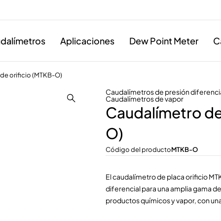
dalímetros
Aplicaciones
Dew Point Meter
C
de orificio (MTKB-O)
Caudalímetros de presión diferenci
Caudalímetros de vapor
Caudalímetro de 
O)
Código del producto
MTKB-O
El caudalímetro de placa orificio 
diferencial para una amplia gama d
productos químicos y vapor, con una