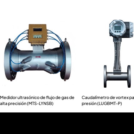
Medidor ultrasónico de flujo de gas de
Caudalímetro de vortex pa
alta precisión (MTS-LYNSB)
presión (LUGBMT-P)