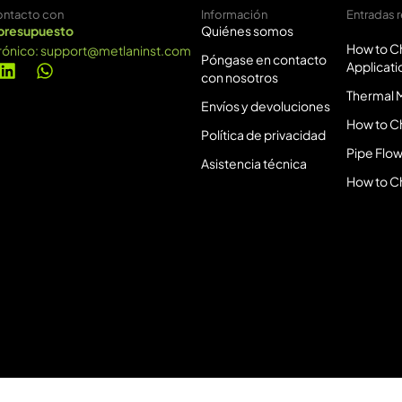
ontacto con
Información
Entradas 
 presupuesto
Quiénes somos
How to Ch
rónico:
support@metlaninst.com
Póngase en contacto
Applicati
con nosotros
Thermal M
Envíos y devoluciones
How to C
Política de privacidad
Pipe Flow
Asistencia técnica
How to C