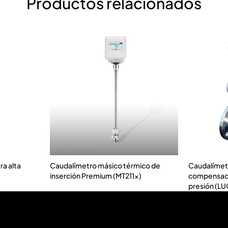
Productos relacionados
ra alta
Caudalímetro másico térmico de
Caudalímet
inserción Premium (MT211x)
compensaci
presión (L