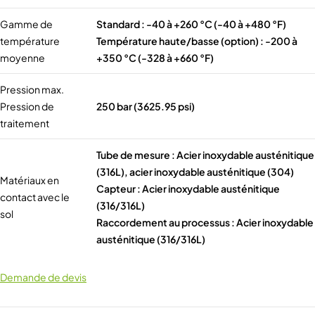
Gamme de
Standard : -40 à +260 °C (-40 à +480 °F)
température
Température haute/basse (option) : -200 à
moyenne
+350 °C (-328 à +660 °F)
Pression max.
Pression de
250 bar (3625.95 psi)
traitement
Tube de mesure : Acier inoxydable austénitique
(316L), acier inoxydable austénitique (304)
Matériaux en
Capteur : Acier inoxydable austénitique
contact avec le
(316/316L)
sol
Raccordement au processus : Acier inoxydable
austénitique (316/316L)
Demande de devis