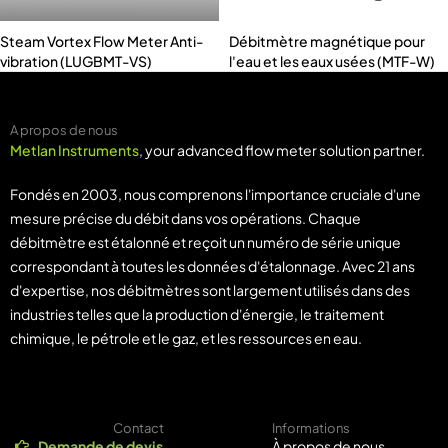
Steam Vortex Flow Meter Anti-
Débitmètre magnétique pour
vibration (LUGBMT-VS)
l'eau et les eaux usées (MTF-W)
A propos de nous
Metlan Instruments
, your advanced flow meter solution partner.
Fondés en 2003, nous comprenons l'importance cruciale d'une
mesure précise du débit dans vos opérations. Chaque
débitmètre est étalonné et reçoit un numéro de série unique
correspondant à toutes les données d'étalonnage. Avec 21 ans
d'expertise, nos débitmètres sont largement utilisés dans des
industries telles que la production d'énergie, le traitement
chimique, le pétrole et le gaz, et les ressources en eau.
Contact
Informations
Demande de devis
À propos de nous