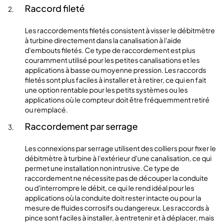
Raccord fileté
Les raccordements filetés consistent à visser le débitmètre
à turbine directement dans la canalisation à l'aide
d'embouts filetés. Ce type de raccordement est plus
couramment utilisé pour les petites canalisations et les
applications à basse ou moyenne pression. Les raccords
filetés sont plus faciles à installer et à retirer, ce qui en fait
une option rentable pour les petits systèmes ou les
applications où le compteur doit être fréquemment retiré
ou remplacé.
Raccordement par serrage
Les connexions par serrage utilisent des colliers pour fixer le
débitmètre à turbine à l'extérieur d'une canalisation, ce qui
permet une installation non intrusive. Ce type de
raccordement ne nécessite pas de découper la conduite
ou d'interrompre le débit, ce qui le rend idéal pour les
applications où la conduite doit rester intacte ou pour la
mesure de fluides corrosifs ou dangereux. Les raccords à
pince sont faciles à installer, à entretenir et à déplacer, mais