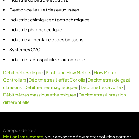
Gestion de l'eau et des eaux usées
Industries chimiques et pétrochimiques
Industrie pharmaceutique
Industrie alimentaire et des boissons
Systèmes CVC
Industries aérospatiale et automobile
Débitmètres de gaz
|
Pitot Tube Flow Meters
|
Flow Meter
Controllers
|
Débitmètres à effet Coriolis
|
Débitmètres de gaz à
ultrasons
|
Débitmètres magnétiques
|
Débitmètres à vortex
|
Débitmètres massiques thermiques
|
Débitmètres à pression
différentielle
A propos de nous
Metlan Instruments
, your advanced flow meter solution partner.