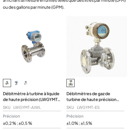
affichant la mesure en unités telles que des litres par minute (LPM)
ou des gallons par minute (GPM).
Débitmètre à turbine à liquide
Débitmètres de gaz de
de haute précision (LWGYMT-
turbine de haute précision
AJWL)
(LWGYMT-ES)
SKU
LWGYMT-AJWL
SKU
LWGYMT-ES
Précision
Précision
±0,2 % ; ±0,5 %
±1,0% ; ±1,5%