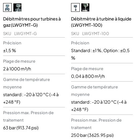
Débitmètres pour turbines à
Débitmètre à turbine à liquide
gaz (LWGYMT-G)
(LWGYMT-100)
SKU
LWGYMT-G
SKU
LWGYMT-100
Précision
Précision
±1,5 %
Standard : ±1 %, Option : ±0,5
%
Plage de mesure
2 à 1000 m³/h
Plage de mesure
0,04 à 800 m³/h
Gamme de température
moyenne
Gamme de température
standard : -20 à 120 °C (-4 à
moyenne
+248 °F)
standard : -20 à 120 °C (-4 à
+248 °F)
Pression max. Pression de
traitement
Pression max. Pression de
63 bar (913.74 psi)
traitement
250 bar (3625.95 psi)