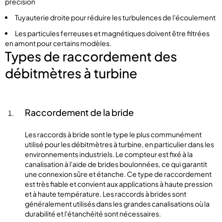
précision
Tuyauterie droite pour réduire les turbulences de l'écoulement
Les particules ferreuses et magnétiques doivent être filtrées
en amont pour certains modèles.
Types de raccordement des
débitmètres à turbine
Raccordement de la bride
Les raccords à bride sont le type le plus communément
utilisé pour les débitmètres à turbine, en particulier dans les
environnements industriels. Le compteur est fixé à la
canalisation à l'aide de brides boulonnées, ce qui garantit
une connexion sûre et étanche. Ce type de raccordement
est très fiable et convient aux applications à haute pression
et à haute température. Les raccords à brides sont
généralement utilisés dans les grandes canalisations où la
durabilité et l'étanchéité sont nécessaires.