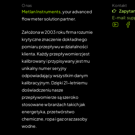
O nas
Kontakt
Zapytan
Metlan Instruments
, your advanced
E-mail:
sup
flow meter solution partner.
Założona w 2003 roku firma rozumie
krytyczne znaczenie dokładnego
pomiaru przepływu w działalności
klienta. Każdy przepływomierz jest
kalibrowany i przypisywany jest mu
unikalny numer seryjny
odpowiadający wszystkim danym
kalibracyjnym. Dzięki 21-letniemu
doświadczeniu nasze
przepływomierze są szeroko
stosowane w branżach takich jak
energetyka, przetwórstwo
chemiczne, ropa i gaz oraz zasoby
wodne.