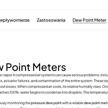
zepływomierze
Zastosowania
Dew Point Meter
 Point Meters
r vapor in compressed air systems can cause serious problems, inclu
 actuator failures, and contamination of the entire system. These i
 cost losses. When compressed air cools, its relative humidity rises. O
aches 100%, water begins to condense into droplets. This temperatur
usly monitoring the
pressure dew point
with a reliable
dew point met