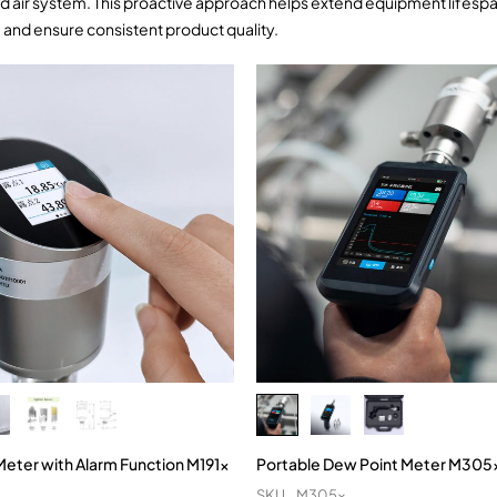
air system. This proactive approach helps extend equipment lifespa
, and ensure consistent product quality.
eter with Alarm Function M191x
Portable Dew Point Meter M305
SKU
M305x