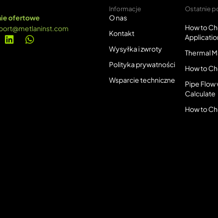
Informacje
Ostatnie p
ie ofertowe
O nas
How to Ch
port@metlaninst.com
Kontakt
Applicatio
Wysyłka i zwroty
Thermal Ma
Polityka prywatności
How to Ch
Wsparcie techniczne
Pipe Flow 
Calculate
How to Ch