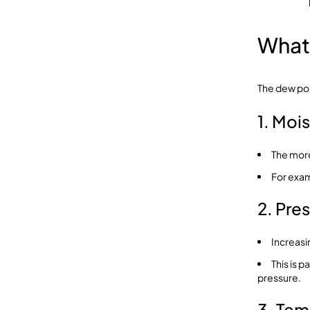
What 
The dew poi
1. Moi
The more
For exam
2. Pre
Increasi
This is 
pressure.
3. Tem