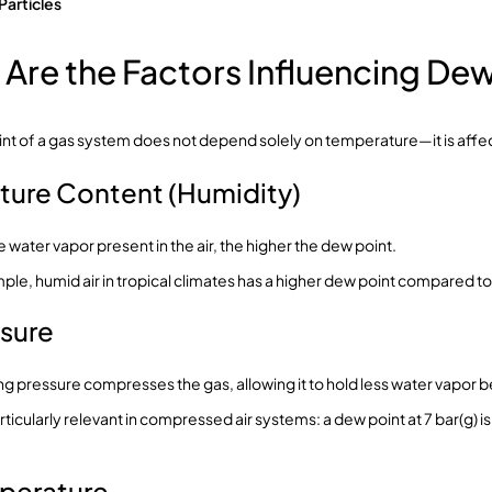
Particles
Are the Factors Influencing Dew
nt of a gas system does not depend solely on temperature—it is affec
sture Content (Humidity)
 water vapor present in the air, the higher the dew point.
ple, humid air in tropical climates has a higher dew point compared to 
ssure
ng pressure compresses the gas, allowing it to hold less water vapor b
particularly relevant in compressed air systems: a dew point at 7 bar(g)
perature