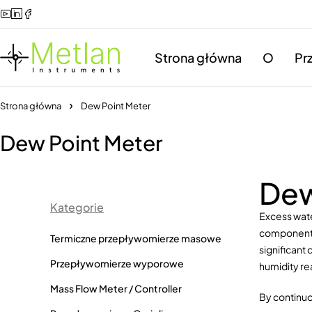
Strona główna
O
Pr
Strona główna
Dew Point Meter
Dew Point Meter
Dew
Kategorie
Excess wate
components,
Termiczne przepływomierze masowe
significant
Przepływomierze wyporowe
humidity re
Mass Flow Meter / Controller
By continuo