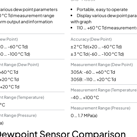
various dew point parameters
Portable, easy to operate
60 °C Td measurement range
Display various dew point par
arm output and information
with graph
110 … +60 °C Td measurement
ew Point)
Accuracy (Dew Point)
20 … -60 °C Td)
± 2 °C Td (+20 … -60 °C Td)
60 … -100 °C Td)
± 3 °C Td (-60 … -100 °C Td)
t Range (Dew Point)
Measurement Range (Dew Point)
 +60 °C Td
305A: -60 … +60 °C Td
 +20 °C Td
305B: -110 … +20 °C Td
 +20 °C Td
Measurement Range (Temperature
-40 … +100 °C
t Range (Temperature)
 °C
Measurement Range (Pressure)
0 … 1.7 MPa(a)
t Range (Pressure)
a)
Dewpoint Sensor Comparison