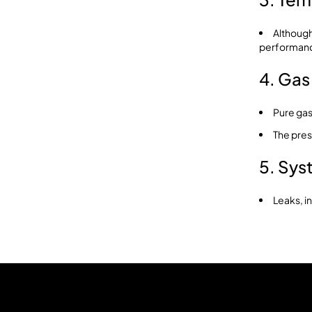
Although
performan
4. Ga
Pure gas
The pres
5. Sys
Leaks, i