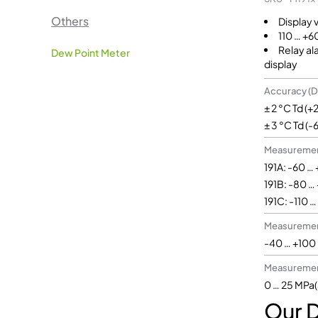
Others
Display 
110 … +
Relay al
Dew Point Meter
display
Accuracy (D
± 2 °C Td (+
± 3 °C Td (-
Measuremen
191A: -60 …
191B: -80 …
191C: -110 …
Measuremen
-40 … +100
Measuremen
0 … 25 MPa(
Our 