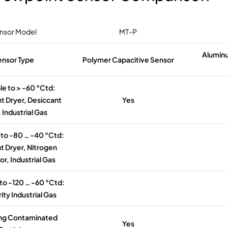
nsor Model
MT-P
Alumin
ensor Type
Polymer Capacitive Sensor
le to > -60 °Ctd:
t Dryer, Desiccant
Yes
 Industrial Gas
 to -80 … -40 °Ctd:
t Dryer, Nitrogen
r, Industrial Gas
to -120 … -60 °Ctd:
ity Industrial Gas
ing Contaminated
Yes