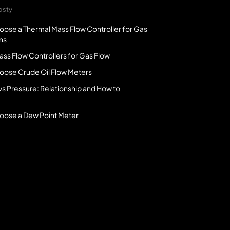
osty
oose a Thermal Mass Flow Controller for Gas
ns
ss Flow Controllers for Gas Flow
oose Crude Oil Flow Meters
vs Pressure: Relationship and How to
oose a Dew Point Meter