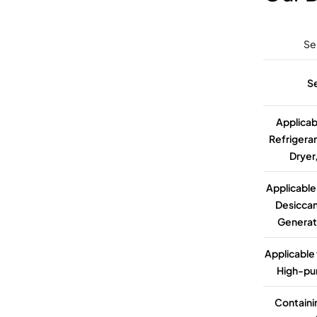
Se
S
Applicab
Refrigeran
Dryer,
Applicable
Desiccan
Generato
Applicable 
High-pur
Contain