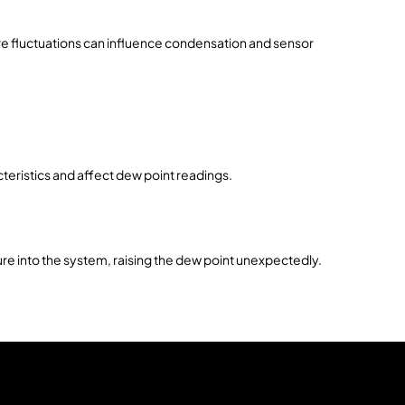
e fluctuations can influence condensation and sensor
eristics and affect dew point readings.
re into the system, raising the dew point unexpectedly.