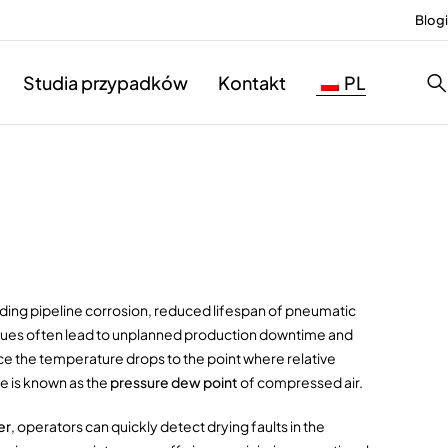
Blogi
Studia przypadków
Kontakt
PL
ding pipeline corrosion, reduced lifespan of pneumatic
ssues often lead to unplanned production downtime and
nce the temperature drops to the point where relative
e is known as the
pressure dew point
of compressed air.
er
, operators can quickly detect drying faults in the