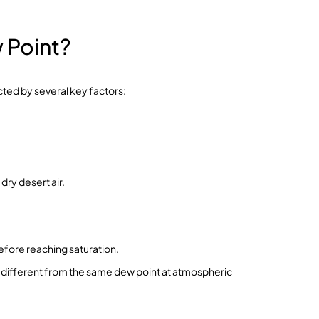
 Point?
ted by several key factors:
dry desert air.
efore reaching saturation.
 is different from the same dew point at atmospheric