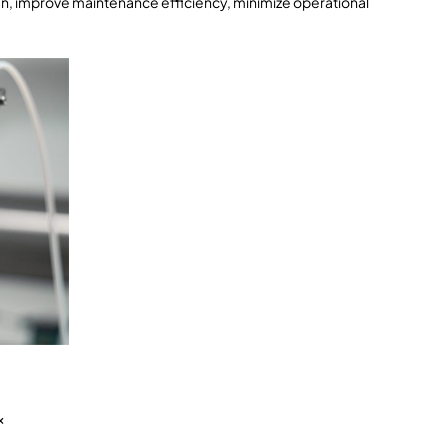
n, improve maintenance efficiency, minimize operational
x