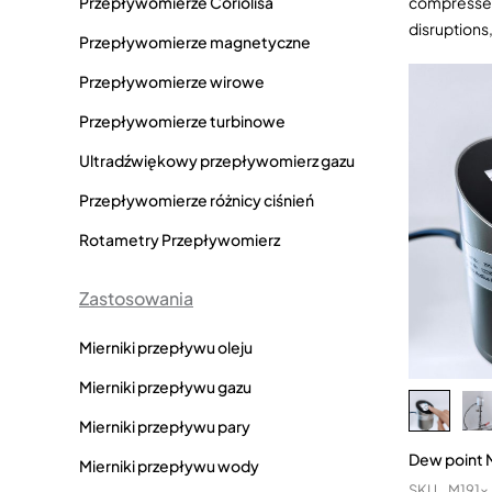
Przepływomierze Coriolisa
compressed 
disruptions
Przepływomierze magnetyczne
Przepływomierze wirowe
Przepływomierze turbinowe
Ultradźwiękowy przepływomierz gazu
Przepływomierze różnicy ciśnień
Rotametry Przepływomierz
Zastosowania
Mierniki przepływu oleju
Mierniki przepływu gazu
Mierniki przepływu pary
Dew point M
Mierniki przepływu wody
SKU
M191x