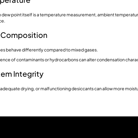
 dew point itself is a temperature measurement, ambient temperatur
ce.
s Composition
es behave differently compared to mixed gases.
ence of contaminants or hydrocarbons can alter condensation charact
tem Integrity
nadequate drying, or malfunctioning desiccants can allow more moistu