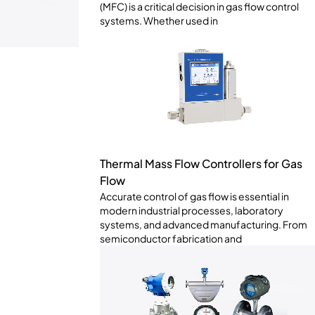
(MFC) is a critical decision in gas flow control
systems. Whether used in
Thermal Mass Flow Controllers for Gas
Flow
Accurate control of gas flow is essential in
modern industrial processes, laboratory
systems, and advanced manufacturing. From
semiconductor fabrication and