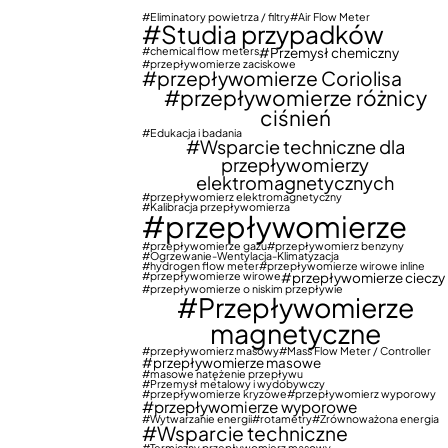
Eliminatory powietrza / filtry
Air Flow Meter
Studia przypadków
chemical flow meters
Przemysł chemiczny
przepływomierze zaciskowe
przepływomierze Coriolisa
przepływomierze różnicy
ciśnień
Edukacja i badania
Wsparcie techniczne dla
przepływomierzy
elektromagnetycznych
przepływomierz elektromagnetyczny
Kalibracja przepływomierza
przepływomierze
przepływomierze gazu
przepływomierz benzyny
Ogrzewanie-Wentylacja-Klimatyzacja
hydrogen flow meter
przepływomierze wirowe inline
przepływomierze wirowe
przepływomierze cieczy
przepływomierze o niskim przepływie
Przepływomierze
magnetyczne
przepływomierz masowy
Mass Flow Meter / Controller
przepływomierze masowe
masowe natężenie przepływu
Przemysł metalowy i wydobywczy
przepływomierze kryzowe
przepływomierz wyporowy
przepływomierze wyporowe
Wytwarzanie energii
rotametry
Zrównoważona energia
Wsparcie techniczne
Termiczny przepływomierz masowy