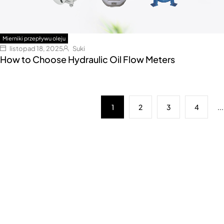
Mierniki przepływu oleju
listopad 18, 2025
Suki
How to Choose Hydraulic Oil Flow Meters
1
2
3
4
...