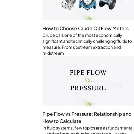
How to Choose Crude Oil Flow Meters
Crude oil is one of the most economically
significant and technically challenging fluids to
measure. From upstream extraction and
midstream
Pipe Flow vs Pressure: Relationship and
How to Calculate
In fluid systems, few topics are as fundamental
—and as frequently misunderstood—as the