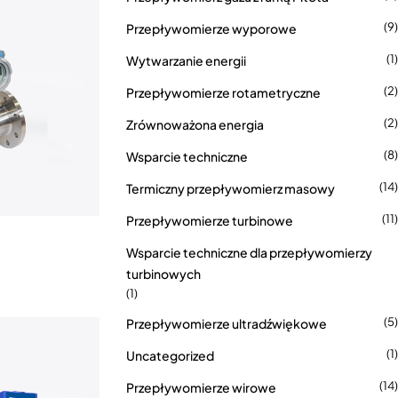
(9)
Przepływomierze wyporowe
(1)
Wytwarzanie energii
(2)
Przepływomierze rotametryczne
(2)
Zrównoważona energia
(8)
Wsparcie techniczne
(14)
Termiczny przepływomierz masowy
(11)
Przepływomierze turbinowe
Wsparcie techniczne dla przepływomierzy
turbinowych
(1)
(5)
Przepływomierze ultradźwiękowe
(1)
Uncategorized
(14)
Przepływomierze wirowe