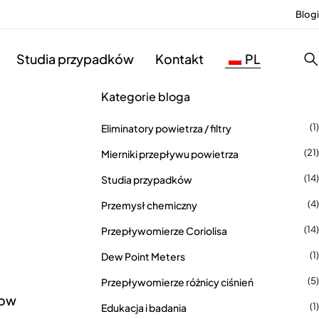
Blogi
Studia przypadków
Kontakt
PL
Kategorie bloga
(1)
Eliminatory powietrza / filtry
(21)
Mierniki przepływu powietrza
(14)
Studia przypadków
(4)
Przemysł chemiczny
(14)
Przepływomierze Coriolisa
(1)
Dew Point Meters
(5)
Przepływomierze różnicy ciśnień
low
(1)
Edukacja i badania