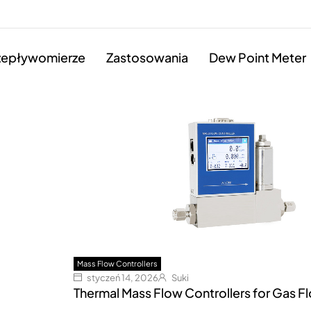
zepływomierze
Zastosowania
Dew Point Meter
Mass Flow Controllers
styczeń 14, 2026
Suki
Thermal Mass Flow Controllers for Gas F