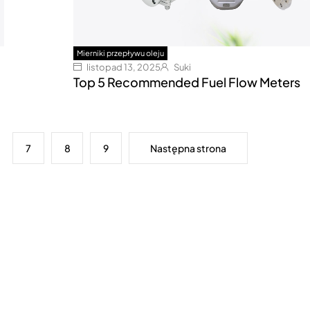
Mierniki przepływu oleju
listopad 13, 2025
Suki
Top 5 Recommended Fuel Flow Meters
7
8
9
Następna strona