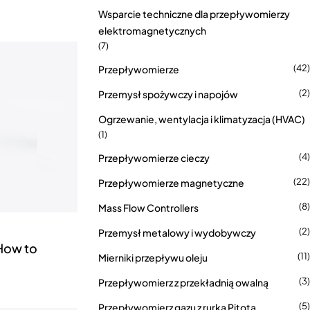
Wsparcie techniczne dla przepływomierzy
elektromagnetycznych
(7)
(42)
Przepływomierze
(2)
Przemysł spożywczy i napojów
Ogrzewanie, wentylacja i klimatyzacja (HVAC)
(1)
(4)
Przepływomierze cieczy
(22)
Przepływomierze magnetyczne
(8)
Mass Flow Controllers
(2)
Przemysł metalowy i wydobywczy
 How to
(11)
Mierniki przepływu oleju
(3)
Przepływomierz z przekładnią owalną
(5)
Przepływomierz gazu z rurką Pitota