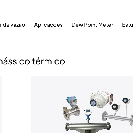
 de vazão
Aplicações
Dew Point Meter
Est
mássico térmico