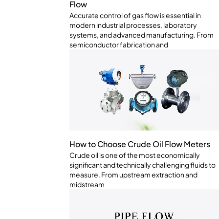
Flow
Accurate control of gas flow is essential in
modern industrial processes, laboratory
systems, and advanced manufacturing. From
semiconductor fabrication and
How to Choose Crude Oil Flow Meters
Crude oil is one of the most economically
significant and technically challenging fluids to
measure. From upstream extraction and
midstream