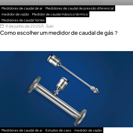
Medidores de caudal de ar
Medidores de caudal de pressão diferencial
medidor de vazão
Medidor de caudal mássico térmico
Medidores de caudal Vortex
9 de junho de 2025
Suki
Como escolher um medidor de caudal de gás？
Medidores de caudal de ar
Estudos de caso
medidor de vazão