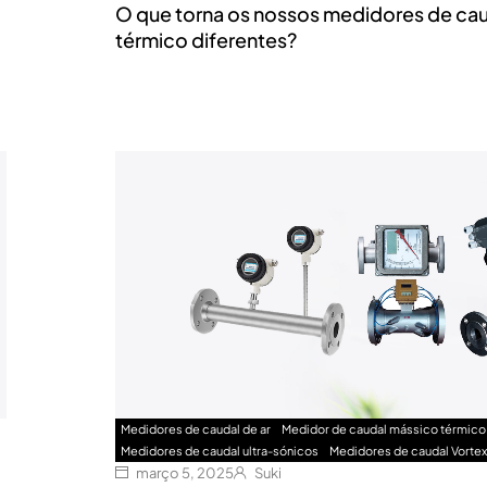
O que torna os nossos medidores de ca
térmico diferentes?
Medidores de caudal de ar
Medidor de caudal mássico térmico
Medidores de caudal ultra-sónicos
Medidores de caudal Vortex
março 5, 2025
Suki