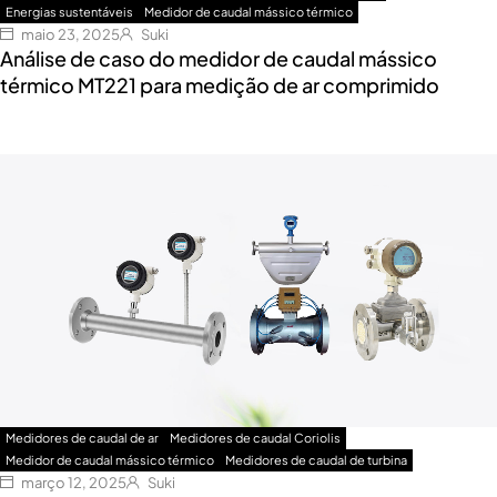
Energias sustentáveis
Medidor de caudal mássico térmico
maio 23, 2025
Suki
Análise de caso do medidor de caudal mássico
térmico MT221 para medição de ar comprimido
Medidores de caudal de ar
Medidores de caudal Coriolis
Medidor de caudal mássico térmico
Medidores de caudal de turbina
março 12, 2025
Suki