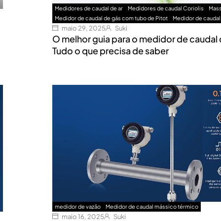
Medidores de caudal de ar
Medidores de caudal Coriolis
Mass
Medidor de caudal de gás com tubo de Pitot
Medidor de caudal
maio 29, 2025
Suki
O melhor guia para o medidor de caudal
Tudo o que precisa de saber
medidor de vazão
Medidor de caudal mássico térmico
maio 16, 2025
Suki