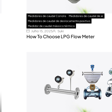
Medidores de caudal Coriolis
Medidores de caudal de ar
Medidores de caudal de deslocamento positivo
Medidor de caudal mássico térmico
Julho 15, 2025
Suki
How To Choose LPG Flow Meter