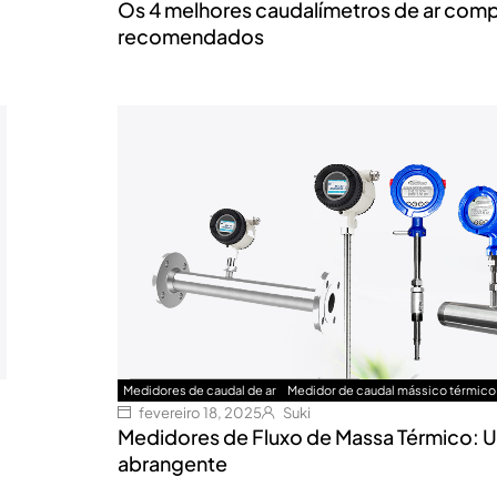
Os 4 melhores caudalímetros de ar com
recomendados
Medidores de caudal de ar
Medidor de caudal mássico térmico
fevereiro 18, 2025
Suki
Medidores de Fluxo de Massa Térmico: 
abrangente