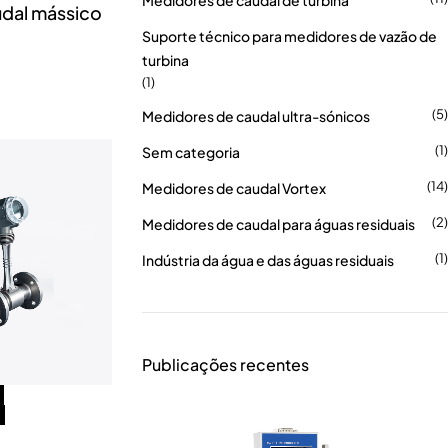
Medidores de caudal de turbina
udal mássico
Suporte técnico para medidores de vazão de
turbina
(1)
(5)
Medidores de caudal ultra-sónicos
(1)
Sem categoria
(14)
Medidores de caudal Vortex
(2)
Medidores de caudal para águas residuais
(1)
Indústria da água e das águas residuais
Publicações recentes