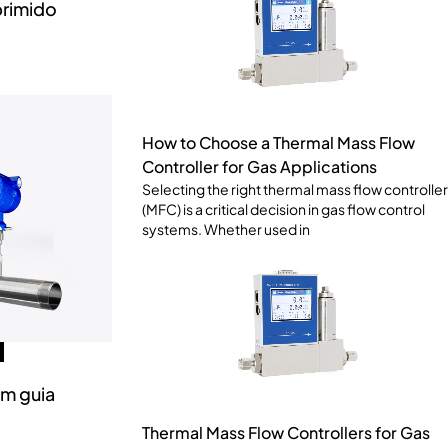
primido
How to Choose a Thermal Mass Flow
Controller for Gas Applications
Selecting the right thermal mass flow controller
(MFC) is a critical decision in gas flow control
systems. Whether used in
Um guia
Thermal Mass Flow Controllers for Gas