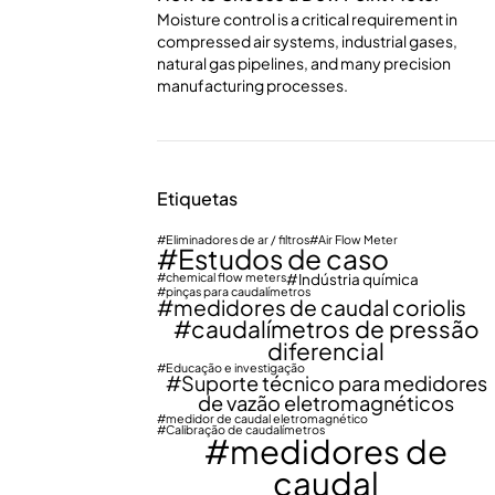
Moisture control is a critical requirement in
compressed air systems, industrial gases,
natural gas pipelines, and many precision
manufacturing processes.
Etiquetas
Eliminadores de ar / filtros
Air Flow Meter
Estudos de caso
chemical flow meters
Indústria química
pinças para caudalímetros
medidores de caudal coriolis
caudalímetros de pressão
diferencial
Educação e investigação
Suporte técnico para medidores
de vazão eletromagnéticos
medidor de caudal eletromagnético
Calibração de caudalímetros
medidores de
caudal