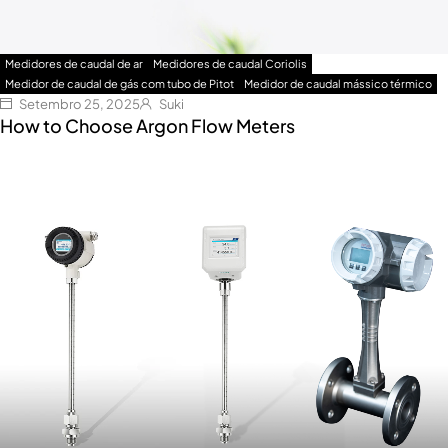
Medidores de caudal de ar
Medidores de caudal Coriolis
Medidor de caudal de gás com tubo de Pitot
Medidor de caudal mássico térmico
Setembro 25, 2025
Suki
How to Choose Argon Flow Meters