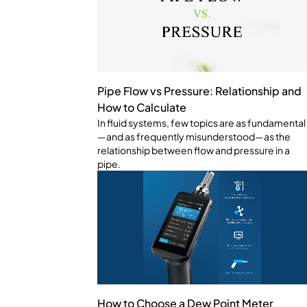
Pipe Flow vs Pressure: Relationship and
How to Calculate
In fluid systems, few topics are as fundamental
—and as frequently misunderstood—as the
relationship between flow and pressure in a
pipe.
How to Choose a Dew Point Meter