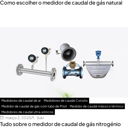
Como escolher o medidor de caudal de gás natural
Medidores de caudal de ar
Medidores de caudal Coriolis
Medidor de caudal de gás com tubo de Pitot
Medidor de caudal mássico térmico
Medidores de caudal ultra-sónicos
março 2, 2025
Suki
Tudo sobre o medidor de caudal de gás nitrogénio