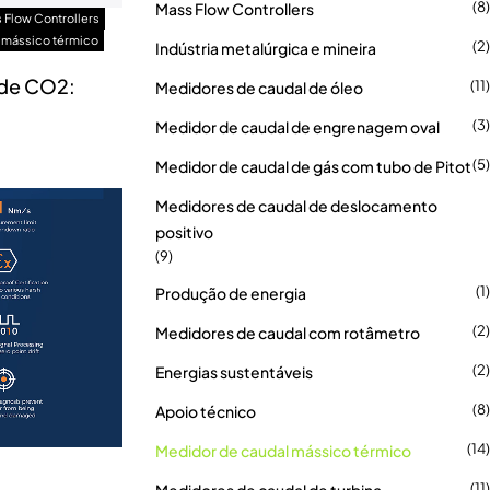
(8)
Mass Flow Controllers
 Flow Controllers
 mássico térmico
(2)
Indústria metalúrgica e mineira
 de CO2:
(11)
Medidores de caudal de óleo
(3)
Medidor de caudal de engrenagem oval
(5)
Medidor de caudal de gás com tubo de Pitot
Medidores de caudal de deslocamento
positivo
(9)
(1)
Produção de energia
(2)
Medidores de caudal com rotâmetro
(2)
Energias sustentáveis
(8)
Apoio técnico
(14)
Medidor de caudal mássico térmico
(11)