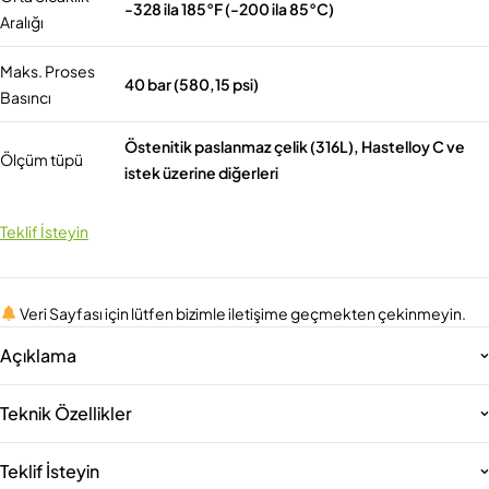
-328 ila 185°F (-200 ila 85°C)
Aralığı
Maks. Proses
40 bar (580,15 psi)
Basıncı
Östenitik paslanmaz çelik (316L), Hastelloy C ve
Ölçüm tüpü
istek üzerine diğerleri
Teklif İsteyin
Veri Sayfası için lütfen bizimle iletişime geçmekten çekinmeyin.
Açıklama
Teknik Özellikler
Teklif İsteyin