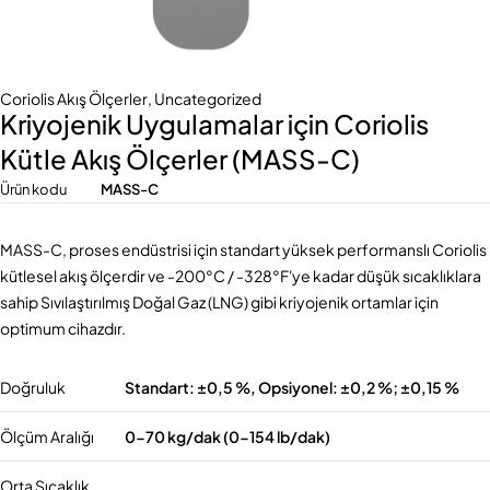
Coriolis Akış Ölçerler
,
Uncategorized
Kriyojenik Uygulamalar için Coriolis
Kütle Akış Ölçerler (MASS-C)
Ürün kodu
MASS-C
MASS-C, proses endüstrisi için standart yüksek performanslı Coriolis
kütlesel akış ölçerdir ve -200°C / -328°F'ye kadar düşük sıcaklıklara
sahip Sıvılaştırılmış Doğal Gaz (LNG) gibi kriyojenik ortamlar için
optimum cihazdır.
Doğruluk
Standart: ±0,5 %, Opsiyonel: ±0,2 %; ±0,15 %
Ölçüm Aralığı
0-70 kg/dak (0-154 lb/dak)
Orta Sıcaklık