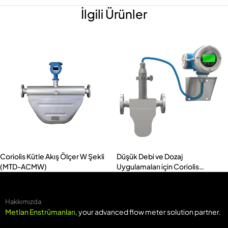
İlgili Ürünler
Coriolis Kütle Akış Ölçer W Şekli
Düşük Debi ve Dozaj
(MTD-ACMW)
Uygulamaları için Coriolis
Kütlesel Akış Ölçerler (MASS-L)
Hakkımızda
Metlan Enstrümanları
, your advanced flow meter solution partner.