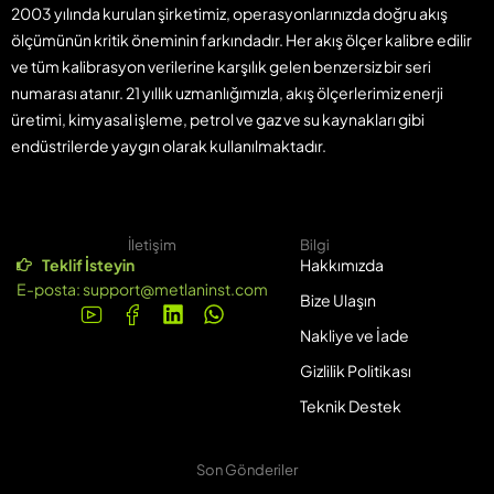
2003 yılında kurulan şirketimiz, operasyonlarınızda doğru akış
ölçümünün kritik öneminin farkındadır. Her akış ölçer kalibre edilir
ve tüm kalibrasyon verilerine karşılık gelen benzersiz bir seri
numarası atanır. 21 yıllık uzmanlığımızla, akış ölçerlerimiz enerji
üretimi, kimyasal işleme, petrol ve gaz ve su kaynakları gibi
endüstrilerde yaygın olarak kullanılmaktadır.
İletişim
Bilgi
Teklif İsteyin
Hakkımızda
E-posta:
support@metlaninst.com
Bize Ulaşın
Nakliye ve İade
Gizlilik Politikası
Teknik Destek
Son Gönderiler