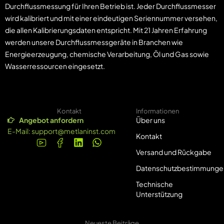
Durchflussmessung für Ihren Betrieb ist. Jeder Durchflussmesser
wird kalibriert und mit einer eindeutigen Seriennummer versehen,
die allen Kalibrierungsdaten entspricht. Mit 21 Jahren Erfahrung
werden unsere Durchflussmessgeräte in Branchen wie
Energieerzeugung, chemische Verarbeitung, Öl und Gas sowie
Wasserressourcen eingesetzt.
Kontakt
Informationen
Angebot anfordern
Über uns
E-Mail:
support@metlaninst.com
Kontakt
Versand und Rückgabe
Datenschutzbestimmunge
Technische
Unterstützung
Neueste Beiträge