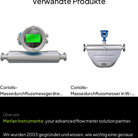
Verwandte Produkte
Coriolis-
Coriolis-
Massedurchflussmessgeräte
Massedurchflussmesser in W-
für fortgeschrittene
Form (MTD-ACMW)
Prozessanwendungen (MASS-
A)
Über uns
Metlan Instrumente
, your advanced flow meter solution partner.
Wir wurden 2003 gegründet und wissen, wie wichtig eine genaue