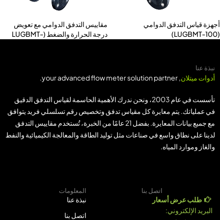
هزة قياس التدفق الدوامي
مقاييس التدفق الدوامي مع تعويض
درجة الحرارة والضغط (LUGBMT-
C)
نبذة عنا
أدوات ميتلان
, your advanced flow meter solution partner.
تأسست في عام 2003، ونحن ندرك الأهمية الحاسمة لقياس التدفق الدقيق
في عملياتك. يتم معايرة كل مقياس تدفق وتخصيص رقم تسلسلي فريد يتوافق
مع جميع بيانات المعايرة. بفضل 21 عامًا من الخبرة، تُستخدم مقاييس التدفق
لدينا على نطاق واسع في صناعات مثل توليد الطاقة والمعالجة الكيميائية والنفط
والغاز وموارد المياه.
اتصل بنا
المعلومات
طلب عرض أسعار
نبذة عنا
البريد الإلكتروني:
اتصل بنا