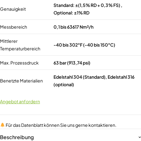
Standard: ±(1,5% RD + 0,3% FS) ,
Genauigkeit
Optional: ±1% RD
Messbereich
0,1 bis 63617 Nm³/h
Mittlerer
-40 bis 302°F (-40 bis 150°C)
Temperaturbereich
Max. Prozessdruck
63 bar (913,74 psi)
Edelstahl 304 (Standard), Edelstahl 316
Benetzte Materialien
(optional)
Angebot anfordern
Für das Datenblatt können Sie uns gerne kontaktieren.
Beschreibung