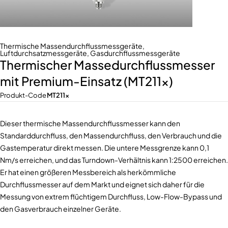
Thermische Massendurchflussmessgeräte
,
Luftdurchsatzmessgeräte
,
Gasdurchflussmessgeräte
Thermischer Massedurchflussmesser
mit Premium-Einsatz (MT211x)
Produkt-Code
MT211x
Dieser thermische Massendurchflussmesser kann den
Standarddurchfluss, den Massendurchfluss, den Verbrauch und die
Gastemperatur direkt messen. Die untere Messgrenze kann 0,1
Nm/s erreichen, und das Turndown-Verhältnis kann 1:2500 erreichen.
Er hat einen größeren Messbereich als herkömmliche
Durchflussmesser auf dem Markt und eignet sich daher für die
Messung von extrem flüchtigem Durchfluss, Low-Flow-Bypass und
den Gasverbrauch einzelner Geräte.