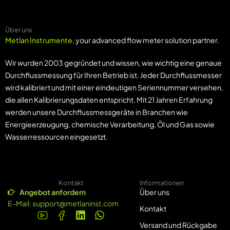
(MT222x)
Über uns
Metlan Instrumente
, your advanced flow meter solution partner.
Wir wurden 2003 gegründet und wissen, wie wichtig eine genaue
Durchflussmessung für Ihren Betrieb ist. Jeder Durchflussmesser
wird kalibriert und mit einer eindeutigen Seriennummer versehen,
die allen Kalibrierungsdaten entspricht. Mit 21 Jahren Erfahrung
werden unsere Durchflussmessgeräte in Branchen wie
Energieerzeugung, chemische Verarbeitung, Öl und Gas sowie
Wasserressourcen eingesetzt.
Kontakt
Informationen
Angebot anfordern
Über uns
E-Mail:
support@metlaninst.com
Kontakt
Versand und Rückgabe