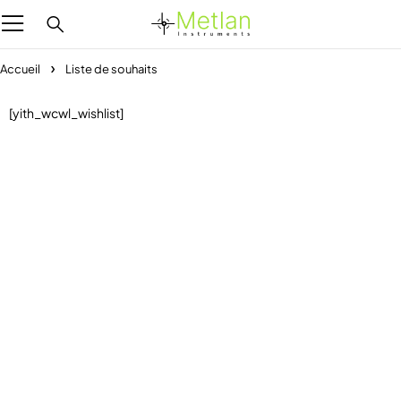
Accueil
Liste de souhaits
[yith_wcwl_wishlist]