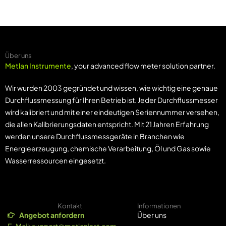
Über uns
Metlan Instrumente
, your advanced flow meter solution partner.
Wir wurden 2003 gegründet und wissen, wie wichtig eine genaue
Durchflussmessung für Ihren Betrieb ist. Jeder Durchflussmesser
wird kalibriert und mit einer eindeutigen Seriennummer versehen,
die allen Kalibrierungsdaten entspricht. Mit 21 Jahren Erfahrung
werden unsere Durchflussmessgeräte in Branchen wie
Energieerzeugung, chemische Verarbeitung, Öl und Gas sowie
Wasserressourcen eingesetzt.
Kontakt
Informationen
Angebot anfordern
Über uns