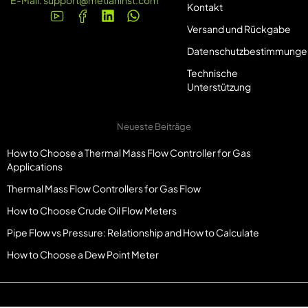
E-Mail:
support@metlaninst.com
Kontakt
Versand und Rückgabe
Datenschutzbestimmunge
Technische
Unterstützung
Neueste Beiträge
How to Choose a Thermal Mass Flow Controller for Gas
Applications
Thermal Mass Flow Controllers for Gas Flow
How to Choose Crude Oil Flow Meters
Pipe Flow vs Pressure: Relationship and How to Calculate
How to Choose a Dew Point Meter