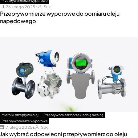
Przepływomierze wyporowe
26 lutego 2025 r.
Suki
Przepływomierze wyporowe do pomiaru oleju
napędowego
Mierniki przepływu oleju
Przepływomierz z przekładnią owalną
Przepływomierze wyporowe
7 lutego 2025 r.
Suki
Jak wybrać odpowiedni przepływomierz do oleju