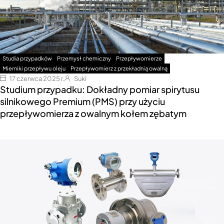
Studia przypadków
Przemysł chemiczny
Przepływomierze
Mierniki przepływu oleju
Przepływomierz z przekładnią owalną
17 czerwca 2025 r.
Suki
Studium przypadku: Dokładny pomiar spirytusu
silnikowego Premium (PMS) przy użyciu
przepływomierza z owalnym kołem zębatym