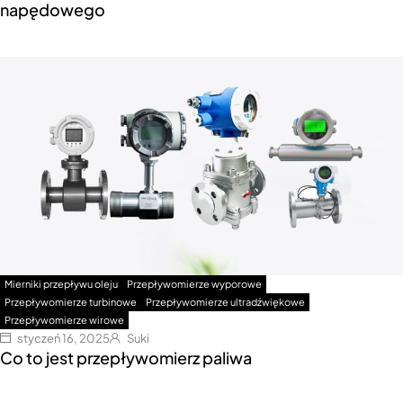
napędowego
Mierniki przepływu oleju
Przepływomierze wyporowe
Przepływomierze turbinowe
Przepływomierze ultradźwiękowe
Przepływomierze wirowe
styczeń 16, 2025
Suki
Co to jest przepływomierz paliwa