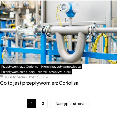
Przepływomierze Coriolisa
Mierniki przepływu powietrza
Przepływomierze cieczy
Mierniki przepływu oleju
10 listopada 2024 r.
Suki
Co to jest przepływomierz Coriolisa
Następna strona
1
2