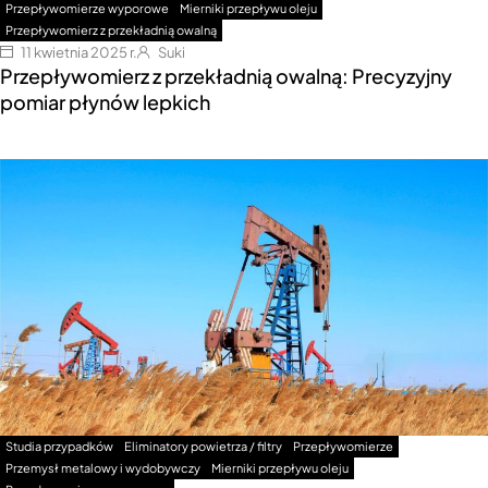
Przepływomierze wyporowe
Mierniki przepływu oleju
Przepływomierz z przekładnią owalną
11 kwietnia 2025 r.
Suki
Przepływomierz z przekładnią owalną: Precyzyjny
pomiar płynów lepkich
Studia przypadków
Eliminatory powietrza / filtry
Przepływomierze
Przemysł metalowy i wydobywczy
Mierniki przepływu oleju