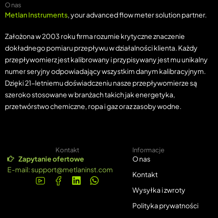
O nas
Metlan Instruments
, your advanced flow meter solution partner.
Założona w 2003 roku firma rozumie krytyczne znaczenie
dokładnego pomiaru przepływu w działalności klienta. Każdy
przepływomierz jest kalibrowany i przypisywany jest mu unikalny
numer seryjny odpowiadający wszystkim danym kalibracyjnym.
Dzięki 21-letniemu doświadczeniu nasze przepływomierze są
szeroko stosowane w branżach takich jak energetyka,
przetwórstwo chemiczne, ropa i gaz oraz zasoby wodne.
Kontakt
Informacje
Zapytanie ofertowe
O nas
E-mail:
support@metlaninst.com
Kontakt
Wysyłka i zwroty
Polityka prywatności