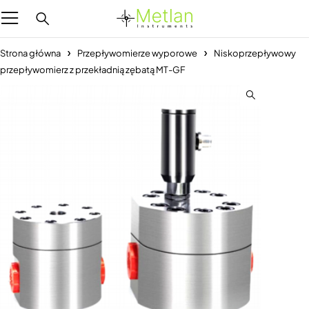
Strona główna
Przepływomierze wyporowe
Niskoprzepływowy
przepływomierz z przekładnią zębatą MT-GF