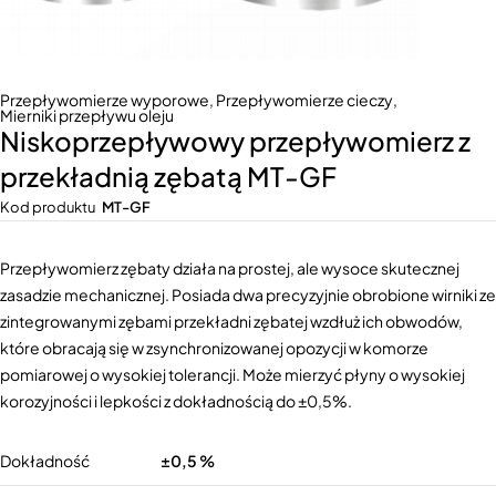
Przepływomierze wyporowe
,
Przepływomierze cieczy
,
Mierniki przepływu oleju
Niskoprzepływowy przepływomierz z
przekładnią zębatą MT-GF
Kod produktu
MT-GF
Przepływomierz zębaty działa na prostej, ale wysoce skutecznej
zasadzie mechanicznej. Posiada dwa precyzyjnie obrobione wirniki ze
zintegrowanymi zębami przekładni zębatej wzdłuż ich obwodów,
które obracają się w zsynchronizowanej opozycji w komorze
pomiarowej o wysokiej tolerancji. Może mierzyć płyny o wysokiej
korozyjności i lepkości z dokładnością do ±0,5%.
Dokładność
±0,5 %