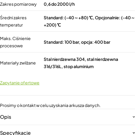
Zakres pomiarowy
0,6 do 2000 l/h
Średni zakres
Standard: (-40～+80) ℃, Opcjonalnie: (-40～
temperatur
+200) ℃
Maks. Ciśnienie
Standard: 100 bar, opcja: 400 bar
procesowe
Stal nierdzewna 304, stal nierdzewna
Materiały zwilżane
316/316L, stop aluminium
Zapytanie ofertowe
Prosimy o kontakt w celu uzyskania arkusza danych.
Opis
Specyfikacje