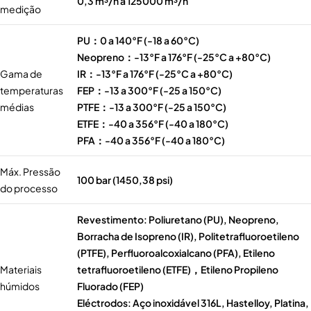
0,3 m³/h a 125000 m³/h
medição
PU：0 a 140°F (-18 a 60°C)
Neopreno：-13°F a 176°F (-25°C a +80°C)
Gama de
IR：-13°F a 176°F (-25°C a +80°C)
temperaturas
FEP：-13 a 300°F (-25 a 150°C)
médias
PTFE：-13 a 300°F (-25 a 150°C)
ETFE：-40 a 356°F (-40 a 180°C)
PFA：-40 a 356°F (-40 a 180°C)
Máx. Pressão
100 bar (1450,38 psi)
do processo
Revestimento: Poliuretano (PU), Neopreno,
Borracha de Isopreno (IR), Politetrafluoroetileno
(PTFE), Perfluoroalcoxialcano (PFA), Etileno
Materiais
tetrafluoroetileno (ETFE)，Etileno Propileno
húmidos
Fluorado (FEP)
Eléctrodos: Aço inoxidável 316L, Hastelloy, Platina,