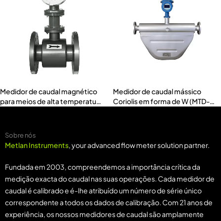
Medidor de caudal magnético
Medidor de caudal mássico
para meios de alta temperatura
Coriolis em forma de W (MTD-
(MTF-H)
ACMW)
Sobre nós
Metlan Instruments
, your advanced flow meter solution partner.
Fundada em 2003, compreendemos a importância crítica da
medição exacta do caudal nas suas operações. Cada medidor de
caudal é calibrado e é-lhe atribuído um número de série único
correspondente a todos os dados de calibração. Com 21 anos de
experiência, os nossos medidores de caudal são amplamente