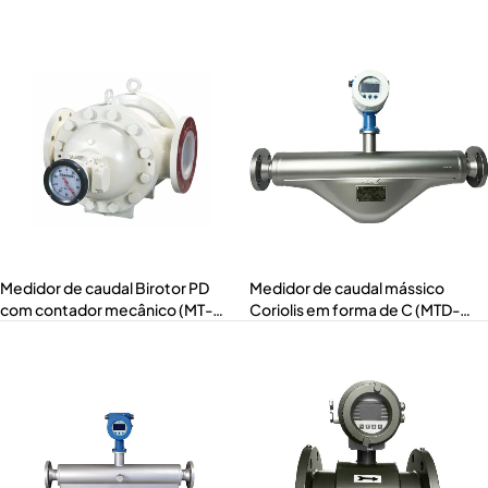
dois rotores (MT-ABR)
Medidor de caudal Birotor PD
Medidor de caudal mássico
com contador mecânico (MT-
Coriolis em forma de C (MTD-
ABRM)
ACMC)