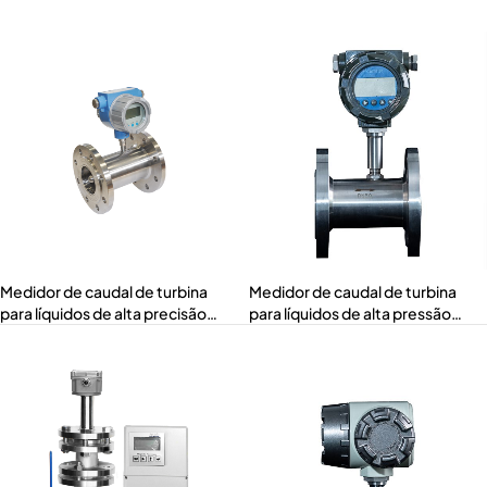
de Baixa Condutividade (MTF-
(MTF-F-100)
C)
Medidor de caudal de turbina
Medidor de caudal de turbina
para líquidos de alta precisão
para líquidos de alta pressão
(LWGYMT-AJWL)
(LWGYMT-P)