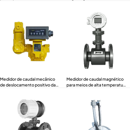
(LWGYMT-F)
positivo de caudal reduzido MT-
GF
Medidor de caudal mecânico
Medidor de caudal magnético
de deslocamento positivo da
para meios de alta temperatura
série M
(MTF-H)