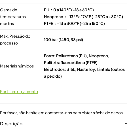
Gama de
PU：0 a 140°F (-18 a 60°C)
temperaturas
Neopreno：-13°F a 176°F (-25°C a +80°C)
médias
PTFE：-13 a 300°F (-25 a 150°C)
Máx. Pressão do
100 bar (1450,38 psi)
processo
Forro: Poliuretano (PU), Neopreno,
Politetrafluoroetileno (PTFE)
Materiais húmidos
Eléctrodos: 316L, Hastelloy, Tântalo (outros
a pedido)
Pedir um orçamento
Por favor, não hesite em contactar-nos para obter a ficha de dados.
Descrição