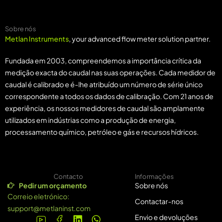
(MTF-F-100)
Sobre nós
Metlan Instruments
, your advanced flow meter solution partner.
Fundada em 2003, compreendemos a importância crítica da
medição exacta do caudal nas suas operações. Cada medidor de
caudal é calibrado e é-lhe atribuído um número de série único
correspondente a todos os dados de calibração. Com 21 anos de
experiência, os nossos medidores de caudal são amplamente
utilizados em indústrias como a produção de energia,
processamento químico, petróleo e gás e recursos hídricos.
Contacto
Informações
Pedir um orçamento
Sobre nós
Correio eletrónico:
Contactar-nos
support@metlaninst.com
Envio e devoluções