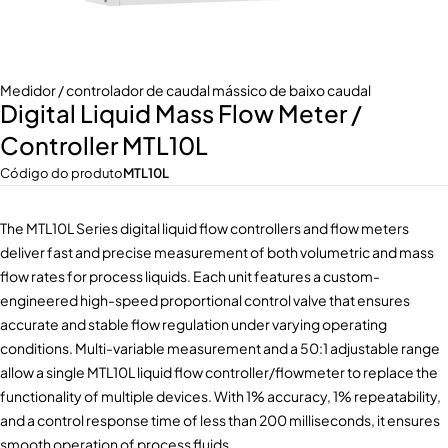
Medidor / controlador de caudal mássico de baixo caudal
Digital Liquid Mass Flow Meter /
Controller MTL10L
Código do produto
MTL10L
The MTL10L Series digital liquid flow controllers and flow meters
deliver fast and precise measurement of both volumetric and mass
flow rates for process liquids. Each unit features a custom-
engineered high-speed proportional control valve that ensures
accurate and stable flow regulation under varying operating
conditions. Multi-variable measurement and a 50:1 adjustable range
allow a single MTL10L liquid flow controller/flowmeter to replace the
functionality of multiple devices. With 1% accuracy, 1% repeatability,
and a control response time of less than 200 milliseconds, it ensures
smooth operation of process fluids.