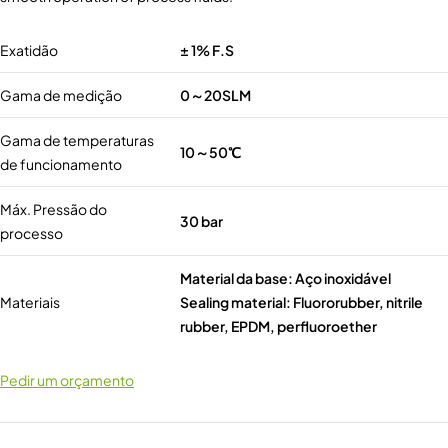
Exatidão
± 1% F.S
Gama de medição
0～20SLM
Gama de temperaturas
10～50℃
de funcionamento
Máx. Pressão do
30 bar
processo
Material da base: Aço inoxidável
Materiais
Sealing material: Fluororubber, nitrile
rubber, EPDM, perfluoroether
Pedir um orçamento