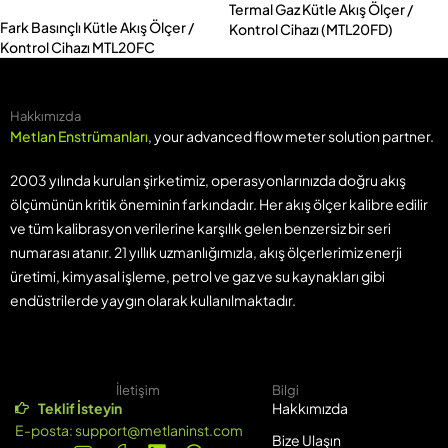
Termal Gaz Kütle Akış Ölçer /
Fark Basınçlı Kütle Akış Ölçer /
Kontrol Cihazı (MTL20FD)
Kontrol Cihazı MTL20FC
Hakkımızda
Metlan Enstrümanları
, your advanced flow meter solution partner.
2003 yılında kurulan şirketimiz, operasyonlarınızda doğru akış
ölçümünün kritik öneminin farkındadır. Her akış ölçer kalibre edilir
ve tüm kalibrasyon verilerine karşılık gelen benzersiz bir seri
numarası atanır. 21 yıllık uzmanlığımızla, akış ölçerlerimiz enerji
üretimi, kimyasal işleme, petrol ve gaz ve su kaynakları gibi
endüstrilerde yaygın olarak kullanılmaktadır.
İletişim
Bilgi
Teklif İsteyin
Hakkımızda
E-posta:
support@metlaninst.com
Bize Ulaşın