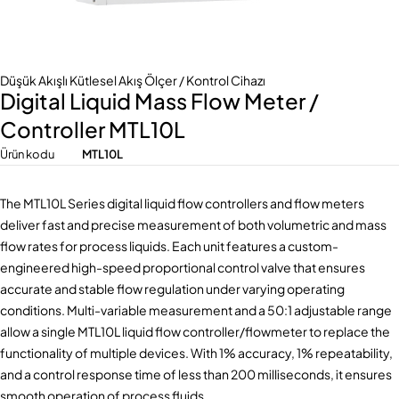
Düşük Akışlı Kütlesel Akış Ölçer / Kontrol Cihazı
Digital Liquid Mass Flow Meter /
Controller MTL10L
Ürün kodu
MTL10L
The MTL10L Series digital liquid flow controllers and flow meters
deliver fast and precise measurement of both volumetric and mass
flow rates for process liquids. Each unit features a custom-
engineered high-speed proportional control valve that ensures
accurate and stable flow regulation under varying operating
conditions. Multi-variable measurement and a 50:1 adjustable range
allow a single MTL10L liquid flow controller/flowmeter to replace the
functionality of multiple devices. With 1% accuracy, 1% repeatability,
and a control response time of less than 200 milliseconds, it ensures
smooth operation of process fluids.