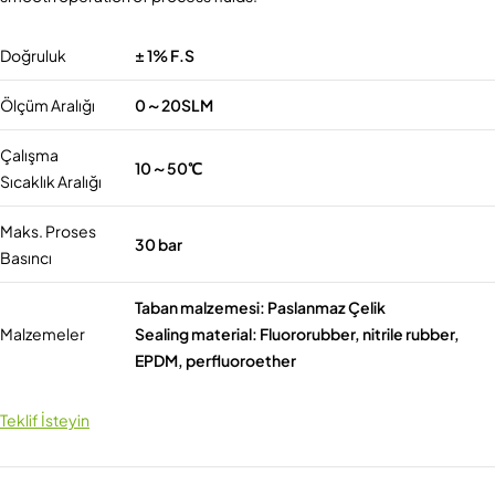
Doğruluk
± 1% F.S
Ölçüm Aralığı
0～20SLM
Çalışma
10～50℃
Sıcaklık Aralığı
Maks. Proses
30 bar
Basıncı
Taban malzemesi: Paslanmaz Çelik
Malzemeler
Sealing material: Fluororubber, nitrile rubber,
EPDM, perfluoroether
Teklif İsteyin