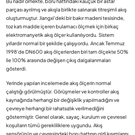
Bu nadir örnekte, boru hattındaki kauçuk bir astar
parçası ayrılmış ve akışla birlikte salınarak titreşimli akış
oluşturmuştur. Jiangxi'deki bir bakır madeni tesisinde,
toz katı madde içeren bulamacı ölçmek için birkaç
elektromanyetik akış ölçer kullanılıyordu. Sistem
yıllardır normal bir şekilde çalışıyordu. Ancak Temmuz
1998'de DN600 akış ölçerlerden biri tam ölçekte 50%
ile 100% arasında değişen çıkış dalgalanmaları
gösterdi.
Yerinde yapılan incelemede akış ölçerin normal
çalıştığı görülmüştür. Görüşmeler ve kontroller akış
kaynağında herhangi bir değişiklik yapılmadığını ve
çevreye herhangi bir rahatsızlık verilmediğini
göstermiştir. Genel olarak, sayaç, kurulum ve çevresel
koşulların tümü gerekliliklere uygundu. Akış
sensörünün ve çevresindeki boru hattının gizli kısımlarını