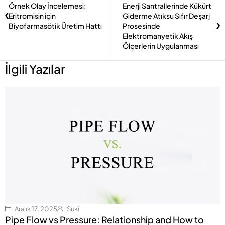
Örnek Olay İncelemesi:
Enerji Santrallerinde Kükürt
Eritromisin için
Giderme Atıksu Sıfır Deşarj
Biyofarmasötik Üretim Hattı
Prosesinde
Elektromanyetik Akış
Ölçerlerin Uygulanması
İlgili Yazılar
Aralık 17, 2025
Suki
Pipe Flow vs Pressure: Relationship and How to