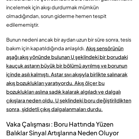
incelemek için akışı durdurmak mümkün
olmadığından, sorun giderme hemen tespit
edilememiştir.
Bunun nedeni ancak bir aydan uzun bir süre sonra, tesis
bakım için kapatıldığında anlaşıldı.
Akış sensörünün
aşağı akış yönünde bulunan U şeklindeki bir borudaki
kauçuk astarın büyük bir bölümü ayrılmış ve borunun
içinde asılı kalmıştı. Astar sıvı akışıyla birlikte salınarak
akış bozuklukları yaratıyordu. Akış ölçer bu
bozuklukları aslına sadık kalarak algıladı ve dalgalı
çıkışlara neden oldu. U şeklindeki boru değiştirildikten
sonra, şiddetli çıkış dalgalanmaları durdu.
Vaka Çalışması : Boru Hattında Yüzen
Balıklar Sinyal Artışlarına Neden Oluyor