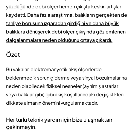
yüzdüğünde debi ölçer hemen çıkışta keskin artışlar
kaydetti.
Daha fazla araştırma, balıkların gerçekten de
tahliye borusuna ızgaradan girdiğini ve daha büyük
balıklara dönüşerek debi ölçer çıkışında gözlemlenen
dalgalanmalara neden olduğunu ortaya çıkardı.
Özet
Bu vakalar, elektromanyetik akış ölçerlerde
beklenmedik sorun giderme veya sinyal bozulmalarına
neden olabilecek fiziksel nesneler (ayrılmış astarlar
veya balıklar gibi) gibi akış koşullarındaki değişiklikleri
dikkate almanın önemini vurgulamaktadır.
Her türlü teknik yardım için bize ulaşmaktan
çekinmeyin.