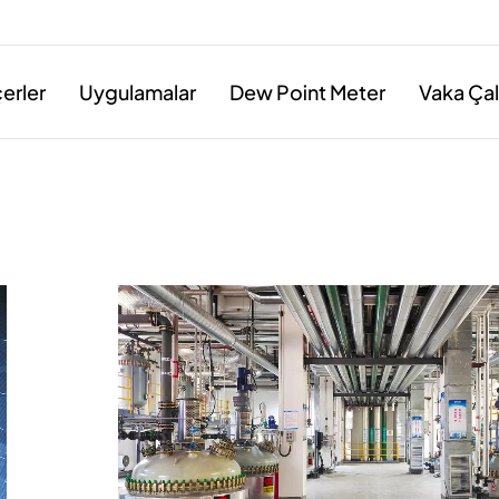
erler
Uygulamalar
Dew Point Meter
Vaka Çal