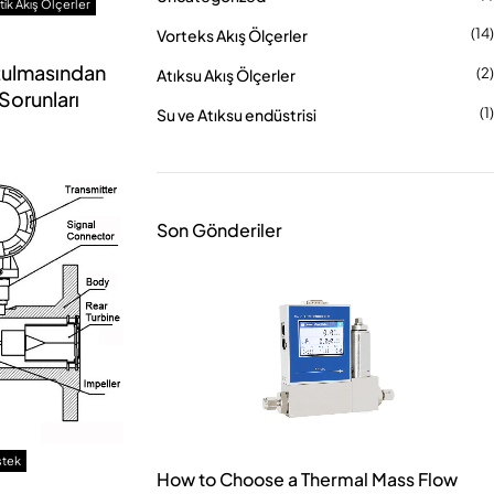
ik Akış Ölçerler
(14)
Vorteks Akış Ölçerler
tulmasından
(2)
Atıksu Akış Ölçerler
Sorunları
(1)
Su ve Atıksu endüstrisi
Son Gönderiler
stek
How to Choose a Thermal Mass Flow