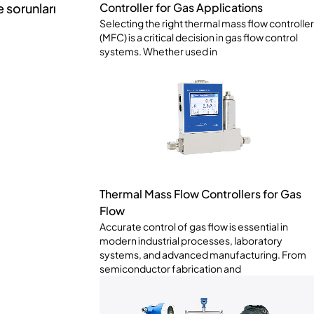
 sorunları
Controller for Gas Applications
Selecting the right thermal mass flow controller
(MFC) is a critical decision in gas flow control
systems. Whether used in
Thermal Mass Flow Controllers for Gas
Flow
Accurate control of gas flow is essential in
modern industrial processes, laboratory
systems, and advanced manufacturing. From
semiconductor fabrication and