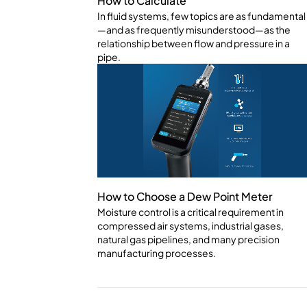
How to Calculate
In fluid systems, few topics are as fundamental
—and as frequently misunderstood—as the
relationship between flow and pressure in a
pipe.
How to Choose a Dew Point Meter
Moisture control is a critical requirement in
compressed air systems, industrial gases,
natural gas pipelines, and many precision
manufacturing processes.