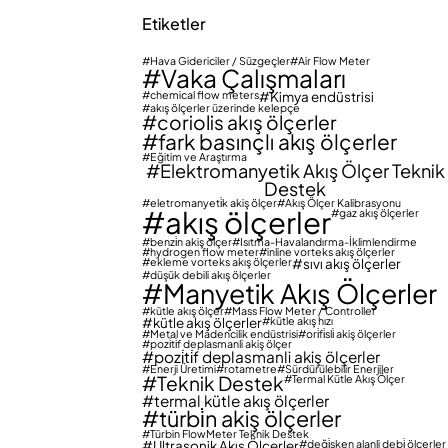
Etiketler
Hava Gidericiler / Süzgeçler
Air Flow Meter
Vaka Çalışmaları
chemical flow meters
Kimya endüstrisi
akış ölçerler üzerinde kelepçe
coriolis akış ölçerler
fark basınçlı akış ölçerler
Eğitim ve Araştırma
Elektromanyetik Akış Ölçer Teknik
Destek
eletromanyeti̇k akiş ölçer
Akış Ölçer Kalibrasyonu
akış ölçerler
gaz akış ölçerler
benzi̇n akiş ölçer
Isıtma-Havalandırma-İklimlendirme
hydrogen flow meter
inline vorteks akış ölçerler
ekleme vorteks akış ölçerler
sıvı akış ölçerler
düşük debili akış ölçerler
Manyetik Akış Ölçerler
kütle akış ölçer
Mass Flow Meter / Controller
kütle akış ölçerler
kütle akış hızı
Metal ve Madencilik endüstrisi
ori̇fi̇sli̇ akiş ölçerler
pozi̇ti̇f deplasmanli akiş ölçer
pozi̇ti̇f deplasmanli akiş ölçerler
Enerji Üretimi
rotametre
Sürdürülebilir Enerjiler
Teknik Destek
Termal Kütle Akış Ölçer
termal kütle akış ölçerler
türbi̇n akiş ölçerler
Türbin FlowMeter Teknik Destek
Ultrasonik Akış Ölçerler
deği̇şken alanli debi̇ ölçerler