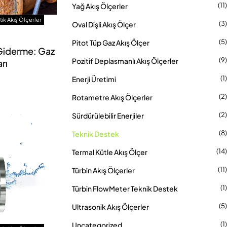
(11)
Yağ Akış Ölçerler
ik Akış Ölçerler
(3)
Oval Dişli Akış Ölçer
(5)
Pitot Tüp Gaz Akış Ölçer
Giderme: Gaz
(9)
Pozitif Deplasmanlı Akış Ölçerler
arı
(1)
Enerji Üretimi
(2)
Rotametre Akış Ölçerler
(2)
Sürdürülebilir Enerjiler
(8)
Teknik Destek
(14)
Termal Kütle Akış Ölçer
(11)
Türbin Akış Ölçerler
(1)
Türbin FlowMeter Teknik Destek
(5)
Ultrasonik Akış Ölçerler
(1)
Uncategorized