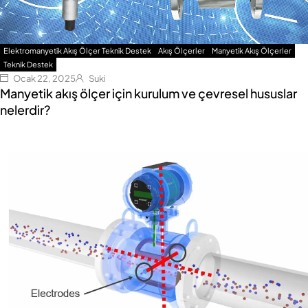
Elektromanyetik Akış Ölçer Teknik Destek
Akış Ölçerler
Manyetik Akış Ölçerler
Teknik Destek
Ocak 22, 2025
Suki
Manyetik akış ölçer için kurulum ve çevresel hususlar
nelerdir?