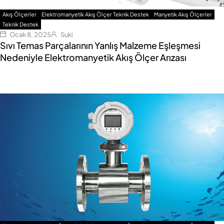
Akış Ölçerler
Elektromanyetik Akış Ölçer Teknik Destek
Manyetik Akış Ölçerler
Teknik Destek
Ocak 8, 2025
Suki
Sıvı Temas Parçalarının Yanlış Malzeme Eşleşmesi
Nedeniyle Elektromanyetik Akış Ölçer Arızası