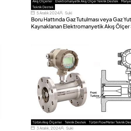
Akış Ölçerler
Elektromanyetik Akış Ölçer Teknik Destek
Manyet
Teknik Destek
5 Aralık 2024
Suki
Boru Hattında Gaz Tutulması veya Gaz Yu
Kaynaklanan Elektromanyetik Akış Ölçer 
Türbin Akış Ölçerler
Teknik Destek
Türbin FlowMeter Teknik De
3 Aralık, 2024
Suki