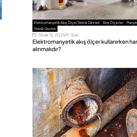
Elektromanyetik Akış Ölçer Teknik Destek
Akış Ölçerler
Manyet
Teknik Destek
Ocak 13, 2025
Suki
Elektromanyetik akış ölçer kullanırken ha
alınmalıdır?