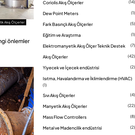
(14)
Coriolis Akış Ölçerler
(1)
Dew Point Meters
ik Akış Ölçerler
(5)
Fark Basınçlı Akış Ölçerler
(1)
Eğitim ve Araştırma
ngi önlemler
(7)
Elektromanyetik Akış Ölçer Teknik Destek
(42)
Akış Ölçerler
(2)
Yiyecek ve İçecek endüstrisi
Isıtma, Havalandırma ve İklimlendirme (HVAC)
(1)
(4)
Sıvı Akış Ölçerler
(22)
Manyetik Akış Ölçerler
(8)
Mass Flow Controllers
(2)
Metal ve Madencilik endüstrisi