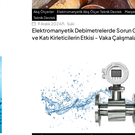
Akış Ölçerler
Elektromanyetik Akış Ölçer Teknik Destek
Manyet
Teknik Destek
9 Aralık 2024
Suki
Elektromanyetik Debimetrelerde Sorun 
ve Katı Kirleticilerin Etkisi - Vaka Çalışmal