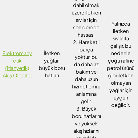
dahil olmak
üzere iletken
sıvılar için
Yalnızca
son derece
iletken
hassas.
sıvılarla
2. Hareketli
çalışır, bu
parça
Elektromany
İletken
nedenle
yoktur, bu
etik
yağlar,
çoğu rafine
da daha az
(Manyetik)
büyük boru
petrol ürünü
bakım ve
Akış Ölçerler
hatları
gibi iletken
daha uzun
olmayan
hizmet ömrü
yağlar için
anlamına
uygun
gelir.
değildir.
3. Büyük
boru hatlarını
ve yüksek
akış hızlarını