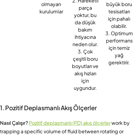
2. Hareketli
olmayan
büyük boru
parça
kurulumlar
tesisatları
yoktur, bu
için pahalı
da düşük
olabilir.
bakım
3. Optimum
ihtiyacına
performans
neden olur.
için temiz
3. Çok
yağ
çeşitli boru
gerektirir.
boyutları ve
akış hızları
için
uygundur.
1. Pozitif Deplasmanlı Akış Ölçerler
Nasıl Çalışır?
Pozitif deplasmanlı (PD) akış ölçerler
work by
trapping a specific volume of fluid between rotating or