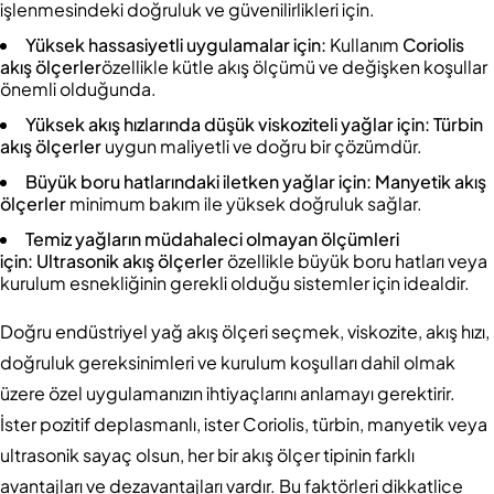
işlenmesindeki doğruluk ve güvenilirlikleri için.
Yüksek hassasiyetli uygulamalar için:
Kullanım
Coriolis
akış ölçerler
özellikle kütle akış ölçümü ve değişken koşullar
önemli olduğunda.
Yüksek akış hızlarında düşük viskoziteli yağlar için:
Türbin
akış ölçerler
uygun maliyetli ve doğru bir çözümdür.
Büyük boru hatlarındaki iletken yağlar için
: Manyetik akış
ölçerler
minimum bakım ile yüksek doğruluk sağlar.
Temiz yağların müdahaleci olmayan ölçümleri
için:
Ultrasonik akış ölçerler
özellikle büyük boru hatları veya
kurulum esnekliğinin gerekli olduğu sistemler için idealdir.
Doğru endüstriyel yağ akış ölçeri seçmek, viskozite, akış hızı,
doğruluk gereksinimleri ve kurulum koşulları dahil olmak
üzere özel uygulamanızın ihtiyaçlarını anlamayı gerektirir.
İster pozitif deplasmanlı, ister Coriolis, türbin, manyetik veya
ultrasonik sayaç olsun, her bir akış ölçer tipinin farklı
avantajları ve dezavantajları vardır. Bu faktörleri dikkatlice