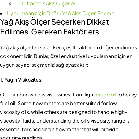
5. Ultrasonik Akış Ölçerler
Uygulamanız için Doğru Yağ Akış Ölçeri Seçme
Yağ Akış Ölçer Seçerken Dikkat
Edilmesi Gereken Faktörler
s
Yağ akış ölçerleri seçerken çeşitli faktörleri değerlendirmek
çok önemlidir. Bunlar, özel endüstriyel uygulamanız için en
uygun sayacı seçmenizi sağlayacaktır:
1. Yağın Viskozitesi
Oil comes in various viscosities, from light
crude oil
to heavy
fuel oil. Some flow meters are better suited for low-
viscosity oils, while others are designed to handle high-
viscosity fluids. Understanding the oil’s viscosity range is
essential for choosing a flow meter that will provide
accurate readings.