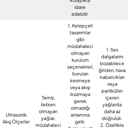
kolaylıkla
idare
edebilir.
1. Kelepçeli
tasarımlar
gibi
müdahaleci
1. Ses
olmayan
dalgalarını
kurulum
bozabilece
seçenekleri,
ğinden, hava
boruları
kabarcıkları
kesmeye
veya
veya akışı
partiküller
bozmaya
Temiz,
içeren
gerek
iletken
yağlarda
olmadığı
olmayan
daha az
Ultrasonik
anlamına
yağlar,
doğruluk.
Akış Ölçerler
gelir.
müdahaleci
2. Özellikle