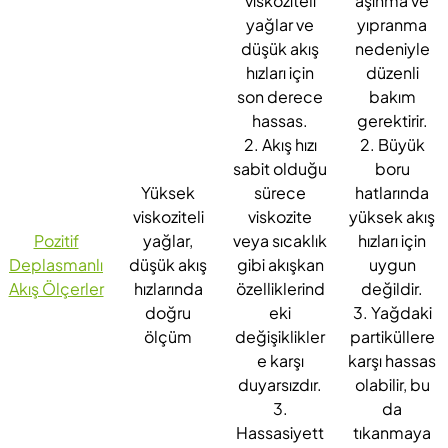
viskoziteli
aşınma ve
yağlar ve
yıpranma
düşük akış
nedeniyle
hızları için
düzenli
son derece
bakım
hassas.
gerektirir.
2. Akış hızı
2. Büyük
sabit olduğu
boru
Yüksek
sürece
hatlarında
viskoziteli
viskozite
yüksek akış
Pozitif
yağlar,
veya sıcaklık
hızları için
Deplasmanlı
düşük akış
gibi akışkan
uygun
Akış Ölçerler
hızlarında
özelliklerind
değildir.
doğru
eki
3. Yağdaki
ölçüm
değişiklikler
partiküllere
e karşı
karşı hassas
duyarsızdır.
olabilir, bu
3.
da
Hassasiyett
tıkanmaya