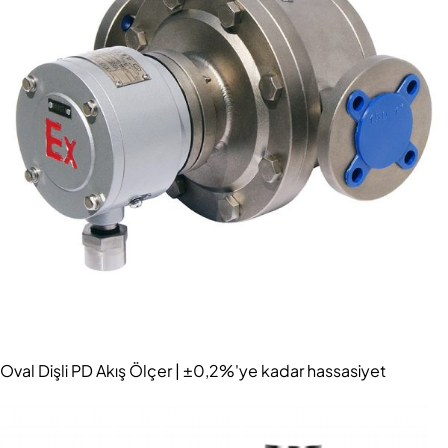
Oval Dişli PD Akış Ölçer | ±0,2%'ye kadar hassasiyet