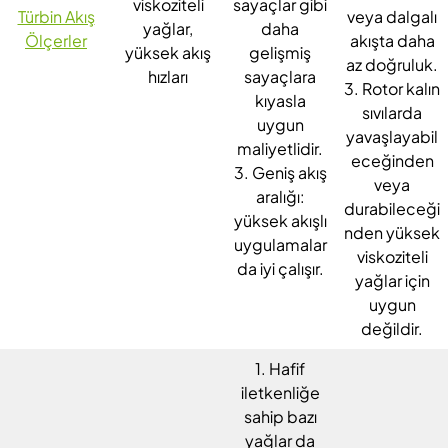
viskoziteli
sayaçlar gibi
Türbin Akış
veya dalgalı
yağlar,
daha
Ölçerler
akışta daha
yüksek akış
gelişmiş
az doğruluk.
hızları
sayaçlara
3. Rotor kalın
kıyasla
sıvılarda
uygun
yavaşlayabil
maliyetlidir.
eceğinden
3. Geniş akış
veya
aralığı:
durabileceği
yüksek akışlı
nden yüksek
uygulamalar
viskoziteli
da iyi çalışır.
yağlar için
uygun
değildir.
1. Hafif
iletkenliğe
sahip bazı
yağlar da