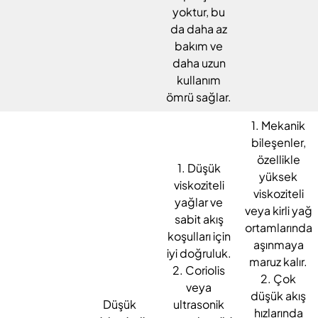
yoktur, bu
da daha az
bakım ve
daha uzun
kullanım
ömrü sağlar.
1. Mekanik
bileşenler,
özellikle
1. Düşük
yüksek
viskoziteli
viskoziteli
yağlar ve
veya kirli yağ
sabit akış
ortamlarında
koşulları için
aşınmaya
iyi doğruluk.
maruz kalır.
2. Coriolis
2. Çok
veya
düşük akış
Düşük
ultrasonik
hızlarında