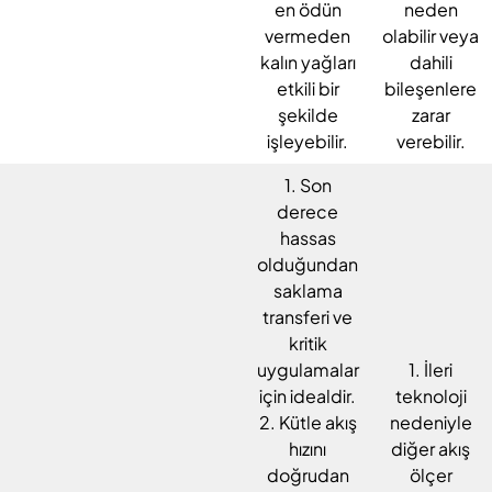
en ödün
neden
vermeden
olabilir veya
kalın yağları
dahili
etkili bir
bileşenlere
şekilde
zarar
işleyebilir.
verebilir.
1. Son
derece
hassas
olduğundan
saklama
transferi ve
kritik
uygulamalar
1. İleri
için idealdir.
teknoloji
2. Kütle akış
nedeniyle
hızını
diğer akış
doğrudan
ölçer