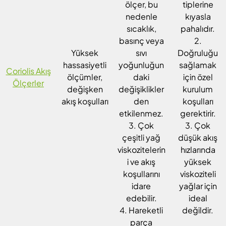
ölçer, bu
tiplerine
nedenle
kıyasla
sıcaklık,
pahalıdır.
basınç veya
2.
Yüksek
sıvı
Doğruluğu
hassasiyetli
yoğunluğun
sağlamak
Coriolis Akış
ölçümler,
daki
için özel
Ölçerler
değişken
değişiklikler
kurulum
akış koşulları
den
koşulları
etkilenmez.
gerektirir.
3. Çok
3. Çok
çeşitli yağ
düşük akış
viskozitelerin
hızlarında
i ve akış
yüksek
koşullarını
viskoziteli
idare
yağlar için
edebilir.
ideal
4. Hareketli
değildir.
parça