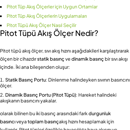
Pitot Tüp Akış Ölçerler için Uygun Ortamlar
Pitot Tüp Akış Ölçerlerin Uygulamaları
Pitot Tüpü Akış Ölçer Nasıl Seçilir
Pitot Tüpü Akış Ölçer Nedir?
Pitot tüpü akış ölçer, sıvı akış hızını aşağıdakileri karşılaştırarak
ölçen bir cihazdır
statik basınç
ve
dinamik basınç
bir sıvı akışı
içinde. İki ana bileşenden oluşur:
Statik Basınç Portu
: Dinlenme halindeyken sıvının basıncını
ölçer.
Dinamik Basınç Portu (Pitot Tüpü)
: Hareket halindeki
akışkanın basıncını yakalar.
olarak bilinen bu iki basınç arasındaki fark
durgunluk
basıncı
veya
toplam basınç
akış hızını hesaplamak için
kullanılır. Pitot tüpleri özellikle havacılıkta hava akışını ve