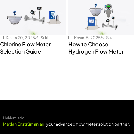
Kasım 20, 2025
Suki
Kasım 5, 2025
Suki
Chlorine Flow Meter
How to Choose
Selection Guide
Hydrogen Flow Meter
Hakkımızda
Metlan Enstrümanları
, your advanced flow meter solution partner.