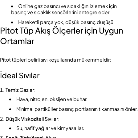
Online gaz basıncı ve sıcaklığını izlemek için
basınç ve sıcaklık sensörlerini entegre eder
Hareketli parça yok, düşük basınç düşüşü
Pitot Tüp Akış Ölçerler için Uygun
Ortamlar
Pitot tüpleri belirli sıvı koşullarında mükemmeldir:
İdeal Sıvılar
Temiz Gazlar
:
Hava, nitrojen, oksijen ve buhar.
Minimal partiküller basınç portlarının tıkanmasını önler.
Düşük Viskoziteli Sıvılar
:
Su, hafif yağlar ve kimyasallar.
Sabit, Türbülanslı Akış
: