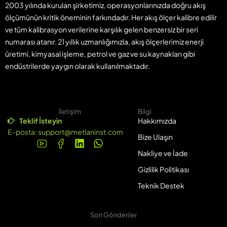
2003 yılında kurulan şirketimiz, operasyonlarınızda doğru akış
ölçümünün kritik öneminin farkındadır. Her akış ölçer kalibre edilir
ve tüm kalibrasyon verilerine karşılık gelen benzersiz bir seri
numarası atanır. 21 yıllık uzmanlığımızla, akış ölçerlerimiz enerji
üretimi, kimyasal işleme, petrol ve gaz ve su kaynakları gibi
endüstrilerde yaygın olarak kullanılmaktadır.
İletişim
Bilgi
Teklif İsteyin
Hakkımızda
E-posta:
support@metlaninst.com
Bize Ulaşın
Nakliye ve İade
Gizlilik Politikası
Teknik Destek
Son Gönderiler