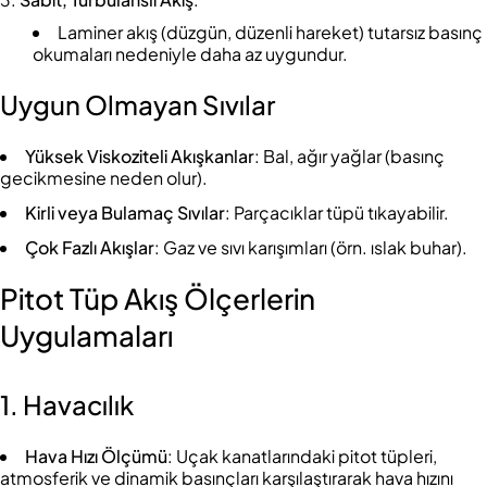
Laminer akış (düzgün, düzenli hareket) tutarsız basınç
okumaları nedeniyle daha az uygundur.
Uygun Olmayan Sıvılar
Yüksek Viskoziteli Akışkanlar
: Bal, ağır yağlar (basınç
gecikmesine neden olur).
Kirli veya Bulamaç Sıvılar
: Parçacıklar tüpü tıkayabilir.
Çok Fazlı Akışlar
: Gaz ve sıvı karışımları (örn. ıslak buhar).
Pitot Tüp Akış Ölçerlerin
Uygulamaları
1. Havacılık
Hava Hızı Ölçümü
: Uçak kanatlarındaki pitot tüpleri,
atmosferik ve dinamik basınçları karşılaştırarak hava hızını