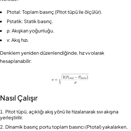
Ptotal: Toplam basınç (Pitot tüpü ile ölçülür).
Pstatik: Statik basınç.
ρ: Akışkan yoğunluğu.
v: Akış hızı.
Denklem yeniden düzenlendiğinde, hız v
v
olarak
hesaplanabilir:
Nasıl Çalışır
Pitot tüpü, açıklığı akış yönü ile hizalanarak sıvı akışına
yerleştirilir.
Dinamik basınç portu toplam basıncı (Ptotal) yakalarken,