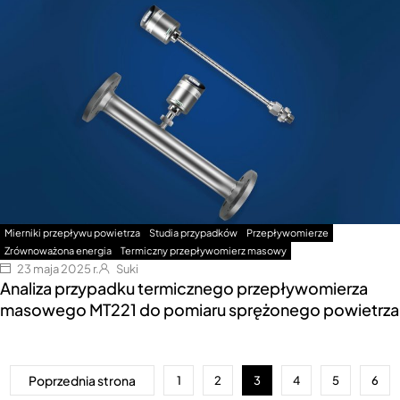
Mierniki przepływu powietrza
Studia przypadków
Przepływomierze
Zrównoważona energia
Termiczny przepływomierz masowy
23 maja 2025 r.
Suki
Analiza przypadku termicznego przepływomierza
masowego MT221 do pomiaru sprężonego powietrza
Poprzednia strona
1
2
3
4
5
6