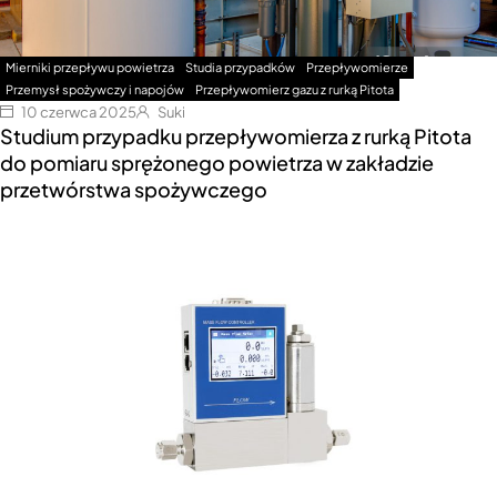
Mierniki przepływu powietrza
Studia przypadków
Przepływomierze
Przemysł spożywczy i napojów
Przepływomierz gazu z rurką Pitota
10 czerwca 2025
Suki
Studium przypadku przepływomierza z rurką Pitota
do pomiaru sprężonego powietrza w zakładzie
przetwórstwa spożywczego