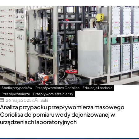
Studia przypadków
Przepływomierze Coriolisa
Edukacja i badania
Przepływomierze
Przepływomierze cieczy
26 maja 2025 r.
Suki
Analiza przypadku przepływomierza masowego
Coriolisa do pomiaru wody dejonizowanej w
urządzeniach laboratoryjnych