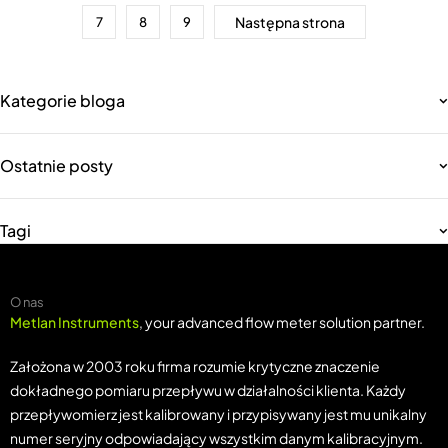
Następna strona
7
8
9
Kategorie bloga
Ostatnie posty
Tagi
O nas
Metlan Instruments
, your advanced flow meter solution partner.
Założona w 2003 roku firma rozumie krytyczne znaczenie
dokładnego pomiaru przepływu w działalności klienta. Każdy
przepływomierz jest kalibrowany i przypisywany jest mu unikalny
numer seryjny odpowiadający wszystkim danym kalibracyjnym.