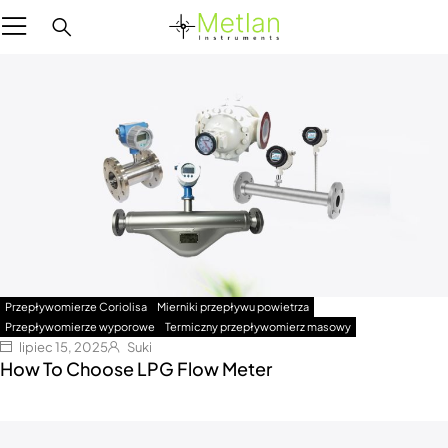
Przepływomierze Coriolisa
Mierniki przepływu powietrza
Przepływomierze wyporowe
Termiczny przepływomierz masowy
lipiec 15, 2025
Suki
How To Choose LPG Flow Meter