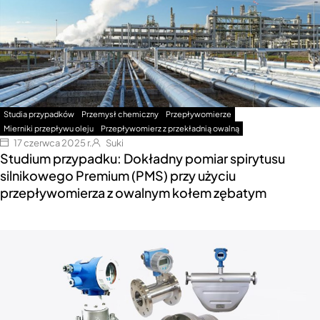
Studia przypadków
Przemysł chemiczny
Przepływomierze
Mierniki przepływu oleju
Przepływomierz z przekładnią owalną
17 czerwca 2025 r.
Suki
Studium przypadku: Dokładny pomiar spirytusu
silnikowego Premium (PMS) przy użyciu
przepływomierza z owalnym kołem zębatym