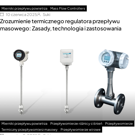
Mierniki przepływu powietrza
Mass Flow Controllers
10 czerwca 2025
Suki
Zrozumienie termicznego regulatora przepływu
masowego: Zasady, technologia i zastosowania
Mierniki przepływu powietrza
Przepływomierze różnicy ciśnień
Przepływomierze
Termiczny przepływomierz masowy
Przepływomierze wirowe