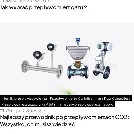
czerwiec 9, 2025
Suki
Jak wybrać przepływomierz gazu？
Mierniki przepływu powietrza
Przepływomierze Coriolisa
Mass Flow Controllers
Przepływomierz gazu z rurką Pitota
Termiczny przepływomierz masowy
29 maja 2025 r.
Suki
Najlepszy przewodnik po przepływomierzach CO2:
Wszystko, co musisz wiedzieć