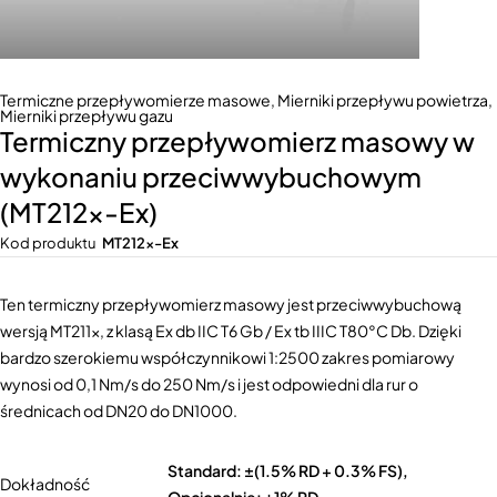
Termiczne przepływomierze masowe
,
Mierniki przepływu powietrza
,
Mierniki przepływu gazu
Termiczny przepływomierz masowy w
wykonaniu przeciwwybuchowym
(MT212x-Ex)
Kod produktu
MT212x-Ex
Ten termiczny przepływomierz masowy jest przeciwwybuchową
wersją MT211x, z klasą Ex db IIC T6 Gb / Ex tb IIIC T80°C Db. Dzięki
bardzo szerokiemu współczynnikowi 1:2500 zakres pomiarowy
wynosi od 0,1 Nm/s do 250 Nm/s i jest odpowiedni dla rur o
średnicach od DN20 do DN1000.
Standard: ±(1.5% RD + 0.3% FS),
Dokładność