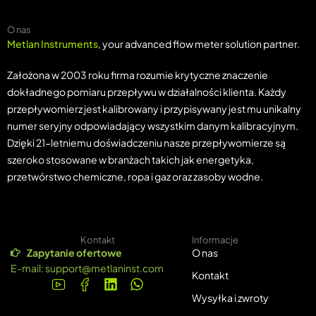
O nas
Metlan Instruments
, your advanced flow meter solution partner.
Założona w 2003 roku firma rozumie krytyczne znaczenie
dokładnego pomiaru przepływu w działalności klienta. Każdy
przepływomierz jest kalibrowany i przypisywany jest mu unikalny
numer seryjny odpowiadający wszystkim danym kalibracyjnym.
Dzięki 21-letniemu doświadczeniu nasze przepływomierze są
szeroko stosowane w branżach takich jak energetyka,
przetwórstwo chemiczne, ropa i gaz oraz zasoby wodne.
Kontakt
Informacje
Zapytanie ofertowe
O nas
E-mail:
support@metlaninst.com
Kontakt
Wysyłka i zwroty