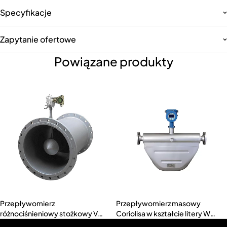
Specyfikacje
Zapytanie ofertowe
Powiązane produkty
Przepływomierz
Przepływomierz masowy
różnociśnieniowy stożkowy V
Coriolisa w kształcie litery W
(MTKB-V)
(MTD-ACMW)