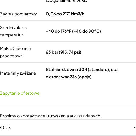
Opcjonalnie: ±1% RD
Zakres pomiarowy
0,06 do 2171 Nm³/h
Średni zakres
-40 do 176°F (-40 do 80°C)
temperatur
Maks. Ciśnienie
63 bar (913,74 psi)
procesowe
Stal nierdzewna 304 (standard), stal
Materiały zwilżane
nierdzewna 316 (opcja)
Zapytanie ofertowe
Prosimy o kontakt w celu uzyskania arkusza danych.
Opis