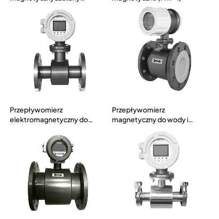
bateryjnie (MTF-B)
Przepływomierz
Przepływomierz
elektromagnetyczny do
magnetyczny do wody i
cieczy o niskiej
ścieków (MTF-W)
przewodności (MTF-C)