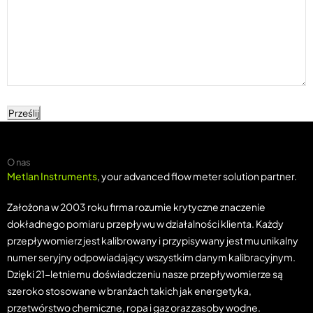
Prześlij
O nas
Metlan Instruments
, your advanced flow meter solution partner.
Założona w 2003 roku firma rozumie krytyczne znaczenie
dokładnego pomiaru przepływu w działalności klienta. Każdy
przepływomierz jest kalibrowany i przypisywany jest mu unikalny
numer seryjny odpowiadający wszystkim danym kalibracyjnym.
Dzięki 21-letniemu doświadczeniu nasze przepływomierze są
szeroko stosowane w branżach takich jak energetyka,
przetwórstwo chemiczne, ropa i gaz oraz zasoby wodne.