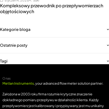
styczeń 4, 2025
Suki
Kompleksowy przewodnik po przepływomierzach
objętościowych
Kategorie bloga
Ostatnie posty
Tagi
O nas
Metlan Instruments
, your advanced flow meter solution partner.
Założona w 2003 roku firma rozumie krytyczne znaczenie
dokładnego pomiaru przepływu w działalności klienta. Każdy
przepływomierz jest kalibrowany i przypisywany jest mu unikalny